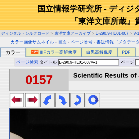
国立情報学研究所 - ディ
『東洋文庫所蔵』
ディジタル・シルクロード
>
東洋文庫アーカイブ
>
E-290.9-HE01-007
>
V-
カラー画像サムネイル
-
目次
-
ページ番号
-
書誌情報（メタデー
カラー
IIIFカラー高解像度
白黒高解像度
PDF
ページ検索
タイトル
ページ
Scientific Results of
0157