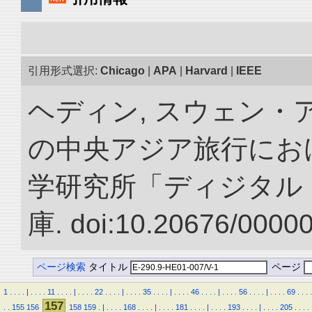
引用形式選択:
Chicago
|
APA
|
Harvard
|
IEEE
ヘディン, スウェン・アン
の中央アジア旅行におけ
学研究所「ディジタル
庫. doi:10.20676/0000
ページ検索
タイトル
ページ
1
.
.
.
.
|
.
.
.
.
11
.
.
.
.
|
.
.
.
.
22
.
.
.
.
|
.
.
.
.
35
.
.
.
.
|
.
.
.
.
46
.
.
.
.
|
.
.
.
.
56
.
.
.
.
|
.
.
.
.
69
.
.
.
.
157
.
.
155
156
158
159
.
|
.
.
.
.
168
.
.
.
.
|
.
.
.
.
181
.
.
.
.
|
.
.
.
.
193
.
.
.
.
|
.
.
.
.
205
.
.
.
.