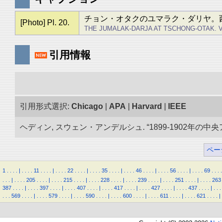
チョン・オタクのユマラク・ダリヤ。
[Photo] Pl. 20.
THE JUMALAK-DARJA AT TSCHONG-OTAK. 
引用情報
引用形式選択:
Chicago
|
APA
|
Harvard
|
IEEE
ヘディン, スウェン・アンデルシュ. “1899-1902年の中
ペー
1
.
.
.
.
|
.
.
.
.
11
.
.
.
.
|
.
.
.
.
22
.
.
.
.
|
.
.
.
.
35
.
.
.
.
|
.
.
.
.
46
.
.
.
.
|
.
.
.
.
56
.
.
.
.
|
.
.
.
.
69
.
.
.
.
.
.
.
|
.
.
.
.
205
.
.
.
.
|
.
.
.
.
215
.
.
.
.
|
.
.
.
.
228
.
.
.
.
|
.
.
.
.
239
.
.
.
.
|
.
.
.
.
251
.
.
.
.
|
.
.
.
.
263
387
.
.
.
.
|
.
.
.
.
397
.
.
.
.
|
.
.
.
.
407
.
.
.
.
|
.
.
.
.
417
.
.
.
.
|
.
.
.
.
427
.
.
.
.
|
.
.
.
.
437
.
.
.
.
|
.
.
.
.
.
.
569
.
.
.
.
|
.
.
.
.
579
.
.
.
.
|
.
.
.
.
590
.
.
.
.
|
.
.
.
.
600
.
.
.
.
|
.
.
.
.
611
.
.
.
.
|
.
.
.
.
621
.
.
.
.
|