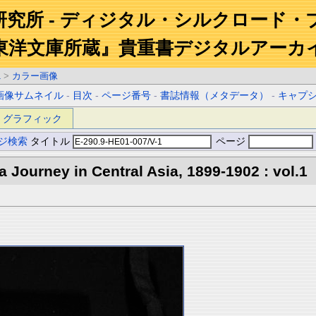
研究所 - ディジタル・シルクロード・
東洋文庫所蔵』貴重書デジタルアーカ
1
>
カラー画像
画像サムネイル
-
目次
-
ページ番号
-
書誌情報（メタデータ）
-
キャプ
グラフィック
ジ検索
タイトル
ページ
 a Journey in Central Asia, 1899-1902 : vol.1