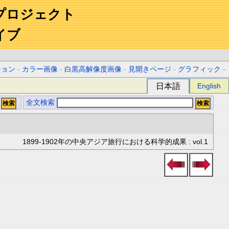
プロジェクト
イブ
ション
-
カラー画像
-
白黒高解像度画像
-
見開きページ
-
グラフィック
-
日本語
English
全文検索
1899-1902年の中央アジア旅行における科学的成果 : vol.1