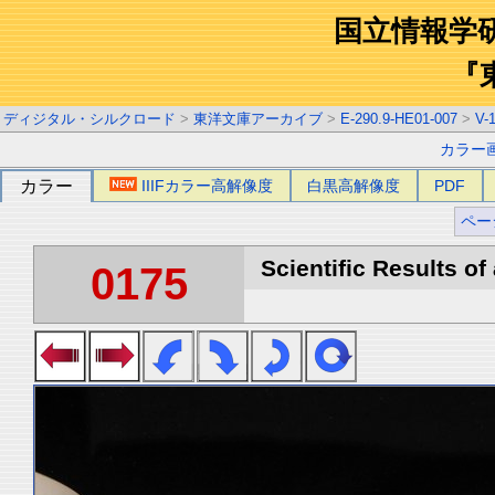
国立情報学
『
ディジタル・シルクロード
>
東洋文庫アーカイブ
>
E-290.9-HE01-007
>
V-
カラー
カラー
IIIFカラー高解像度
白黒高解像度
PDF
ペー
Scientific Results of
0175