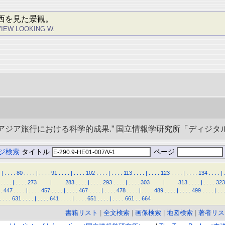
西を見た景観。
VIEW LOOKING W.
央アジア旅行における科学的成果.” 国立情報学研究所「ディジタル・シルクロ
ジ検索
タイトル
ページ
|
.
.
.
.
80
.
.
.
.
|
.
.
.
.
91
.
.
.
.
|
.
.
.
.
102
.
.
.
.
|
.
.
.
.
113
.
.
.
.
|
.
.
.
.
123
.
.
.
.
|
.
.
.
.
134
.
.
.
.
|
.
.
.
.
|
.
.
.
.
273
.
.
.
.
|
.
.
.
.
283
.
.
.
.
|
.
.
.
.
293
.
.
.
.
|
.
.
.
.
303
.
.
.
.
|
.
.
.
.
313
.
.
.
.
|
.
.
.
.
323
.
447
.
.
.
.
|
.
.
.
.
457
.
.
.
.
|
.
.
.
.
467
.
.
.
.
|
.
.
.
.
478
.
.
.
.
|
.
.
.
.
489
.
.
.
.
|
.
.
.
.
499
.
.
.
.
|
.
.
.
.
.
.
.
631
.
.
.
.
|
.
.
.
.
641
.
.
.
.
|
.
.
.
.
651
.
.
.
.
|
.
.
.
.
661
.
.
664
書籍リスト
|
全文検索
|
画像検索
|
地図検索
|
著者リス