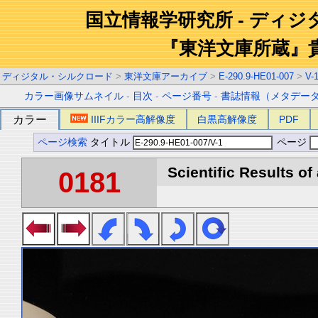
国立情報学研究所 - ディ
『東洋文庫所蔵』
ディジタル・シルクロード
>
東洋文庫アーカイブ
>
E-290.9-HE01-007
>
V-
カラー画像サムネイル
-
目次
-
ページ番号
-
書誌情報（メタデー
カラー
IIIFカラー高解像度
白黒高解像度
PDF
ページ検索
タイトル
ページ
Scientific Results of
0181