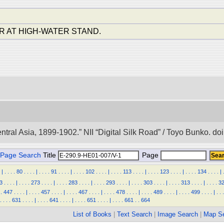
R AT HIGH-WATER STAND.
entral Asia, 1899-1902.” NII “Digital Silk Road” / Toyo Bunko. 
Page Search
Title
Page
|
.
.
.
.
80
.
.
.
.
|
.
.
.
.
91
.
.
.
.
|
.
.
.
.
102
.
.
.
.
|
.
.
.
.
113
.
.
.
.
|
.
.
.
.
123
.
.
.
.
|
.
.
.
.
134
.
.
.
.
|
3
.
.
.
.
|
.
.
.
.
273
.
.
.
.
|
.
.
.
.
283
.
.
.
.
|
.
.
.
.
293
.
.
.
.
|
.
.
.
.
303
.
.
.
.
|
.
.
.
.
313
.
.
.
.
|
.
.
.
.
3
.
447
.
.
.
.
|
.
.
.
.
457
.
.
.
.
|
.
.
.
.
467
.
.
.
.
|
.
.
.
.
478
.
.
.
.
|
.
.
.
.
489
.
.
.
.
|
.
.
.
.
499
.
.
.
.
|
.
.
.
.
.
.
.
631
.
.
.
.
|
.
.
.
.
641
.
.
.
.
|
.
.
.
.
651
.
.
.
.
|
.
.
.
.
661
.
.
664
List of Books
|
Text Search
|
Image Search
|
Map S