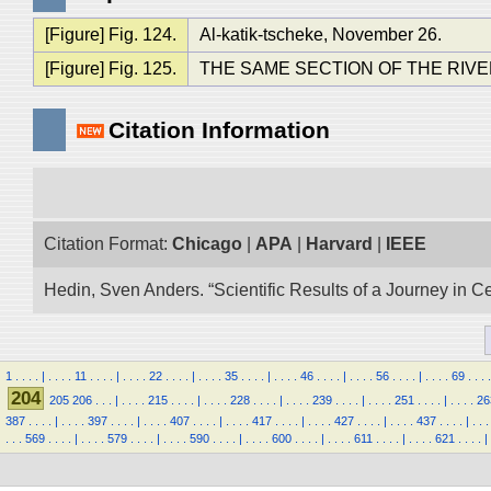
[Figure] Fig. 124.
Al-katik-tscheke, November 26.
[Figure] Fig. 125.
THE SAME SECTION OF THE RIVE
Citation Information
Citation Format:
Chicago
|
APA
|
Harvard
|
IEEE
Hedin, Sven Anders. “Scientific Results of a Journey in C
1
.
.
.
.
|
.
.
.
.
11
.
.
.
.
|
.
.
.
.
22
.
.
.
.
|
.
.
.
.
35
.
.
.
.
|
.
.
.
.
46
.
.
.
.
|
.
.
.
.
56
.
.
.
.
|
.
.
.
.
69
.
.
.
.
204
205
206
.
.
.
|
.
.
.
.
215
.
.
.
.
|
.
.
.
.
228
.
.
.
.
|
.
.
.
.
239
.
.
.
.
|
.
.
.
.
251
.
.
.
.
|
.
.
.
.
26
387
.
.
.
.
|
.
.
.
.
397
.
.
.
.
|
.
.
.
.
407
.
.
.
.
|
.
.
.
.
417
.
.
.
.
|
.
.
.
.
427
.
.
.
.
|
.
.
.
.
437
.
.
.
.
|
.
.
.
.
.
.
569
.
.
.
.
|
.
.
.
.
579
.
.
.
.
|
.
.
.
.
590
.
.
.
.
|
.
.
.
.
600
.
.
.
.
|
.
.
.
.
611
.
.
.
.
|
.
.
.
.
621
.
.
.
.
|