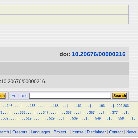
doi:
10.20676/00000216
doi:10.20676/00000216.
Full Text
.
.
.
.
146
.
.
.
.
|
.
.
.
.
156
.
.
.
.
|
.
.
.
.
168
.
.
.
.
|
.
.
.
.
181
.
.
.
.
|
.
.
.
.
193
.
.
.
.
|
.
202
203
23
.
.
.
.
|
.
.
.
.
335
.
.
.
.
|
.
.
.
.
347
.
.
.
.
|
.
.
.
.
357
.
.
.
.
|
.
.
.
.
367
.
.
.
.
|
.
.
.
.
377
.
.
.
.
|
.
.
.
.
.
509
.
.
.
.
|
.
.
.
.
519
.
.
.
.
|
.
.
.
.
529
.
.
.
.
|
.
.
.
.
539
.
.
.
.
|
.
.
.
.
549
.
.
.
.
|
.
.
.
.
559
.
.
.
.
|
.
earch
|
Creators
|
Languages
|
Project
|
License
|
Disclaimer
|
Contact
|
News