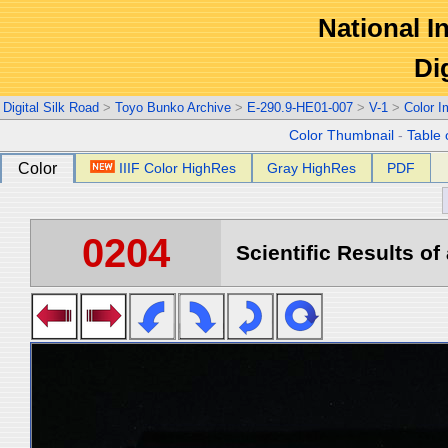
National In
Di
Digital Silk Road
>
Toyo Bunko Archive
>
E-290.9-HE01-007
>
V-1
>
Color 
Color Thumbnail
-
Table 
Color
IIIF Color HighRes
Gray HighRes
PDF
0204
Scientific Results of