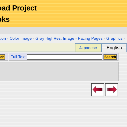
Road Project
oks
tion
-
Color Image
-
Gray HighRes. Image
-
Facing Pages
-
Graphics
-
Japanese
English
Full Text