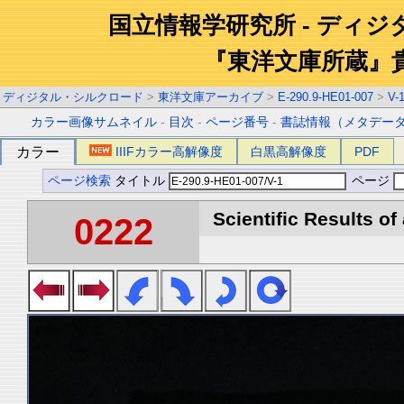
国立情報学研究所 - ディ
『東洋文庫所蔵』
ディジタル・シルクロード
>
東洋文庫アーカイブ
>
E-290.9-HE01-007
>
V-
カラー画像サムネイル
-
目次
-
ページ番号
-
書誌情報（メタデー
カラー
IIIFカラー高解像度
白黒高解像度
PDF
ページ検索
タイトル
ページ
Scientific Results of
0222