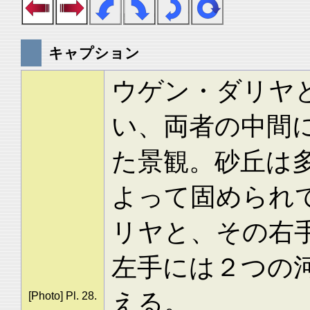
キャプション
ウゲン・ダリヤ
い、両者の中間
た景観。砂丘は
よって固められ
リヤと、その右
左手には２つの
える。
[Photo] Pl. 28.