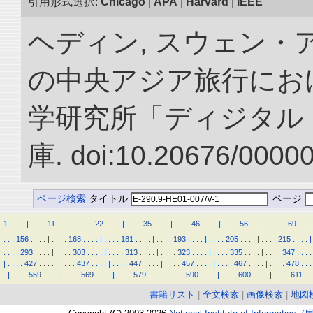
引用形式選択:
Chicago
|
APA
|
Harvard
|
IEEE
ヘディン, スウェン・アン
の中央アジア旅行におけ
学研究所「ディジタル
庫. doi:10.20676/0000
ページ検索
タイトル
ページ
1
.
.
.
.
|
.
.
.
.
11
.
.
.
.
|
.
.
.
.
22
.
.
.
.
|
.
.
.
.
35
.
.
.
.
|
.
.
.
.
46
.
.
.
.
|
.
.
.
.
56
.
.
.
.
|
.
.
.
.
69
.
.
.
.
.
.
.
156
.
.
.
.
|
.
.
.
.
168
.
.
.
.
|
.
.
.
.
181
.
.
.
.
|
.
.
.
.
193
.
.
.
.
|
.
.
.
.
205
.
.
.
.
|
.
.
.
.
215
.
.
.
.
|
.
.
.
.
293
.
.
.
.
|
.
.
.
.
303
.
.
.
.
|
.
.
.
.
313
.
.
.
.
|
.
.
.
.
323
.
.
.
.
|
.
.
.
.
335
.
.
.
.
|
.
.
.
.
347
.
.
.
.
|
.
.
.
.
427
.
.
.
.
|
.
.
.
.
437
.
.
.
.
|
.
.
.
.
447
.
.
.
.
|
.
.
.
.
457
.
.
.
.
|
.
.
.
.
467
.
.
.
.
|
.
.
.
.
478
.
.
.
.
|
.
.
.
.
559
.
.
.
.
|
.
.
.
.
569
.
.
.
.
|
.
.
.
.
579
.
.
.
.
|
.
.
.
.
590
.
.
.
.
|
.
.
.
.
600
.
.
.
.
|
.
.
.
.
611
.
.
書籍リスト
|
全文検索
|
画像検索
|
地図