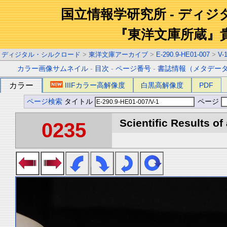
国立情報学研究所 - ディ
『東洋文庫所蔵』
ディジタル・シルクロード
>
東洋文庫アーカイブ
>
E-290.9-HE01-007
>
V-
カラー画像サムネイル
-
目次
-
ページ番号
-
書誌情報（メタデー
カラー
IIIFカラー高解像度
白黒高解像度
PDF
ページ検索
タイトル
ページ
Scientific Results of
0235