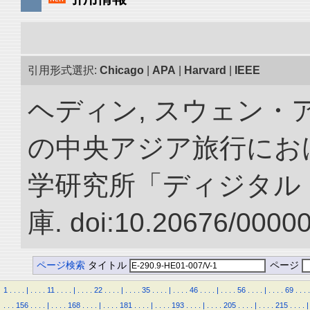
引用形式選択:
Chicago
|
APA
|
Harvard
|
IEEE
ヘディン, スウェン・アン
の中央アジア旅行におけ
学研究所「ディジタル
庫. doi:10.20676/0000
ページ検索
タイトル
ページ
1
.
.
.
.
|
.
.
.
.
11
.
.
.
.
|
.
.
.
.
22
.
.
.
.
|
.
.
.
.
35
.
.
.
.
|
.
.
.
.
46
.
.
.
.
|
.
.
.
.
56
.
.
.
.
|
.
.
.
.
69
.
.
.
.
.
.
.
156
.
.
.
.
|
.
.
.
.
168
.
.
.
.
|
.
.
.
.
181
.
.
.
.
|
.
.
.
.
193
.
.
.
.
|
.
.
.
.
205
.
.
.
.
|
.
.
.
.
215
.
.
.
.
|