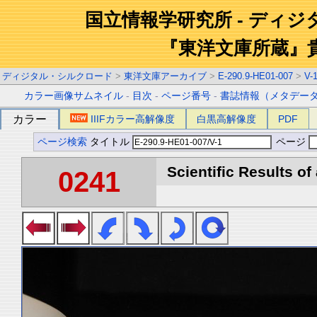
国立情報学研究所 - ディ
『東洋文庫所蔵』
ディジタル・シルクロード
>
東洋文庫アーカイブ
>
E-290.9-HE01-007
>
V-
カラー画像サムネイル
-
目次
-
ページ番号
-
書誌情報（メタデー
カラー
IIIFカラー高解像度
白黒高解像度
PDF
ページ検索
タイトル
ページ
Scientific Results of
0241