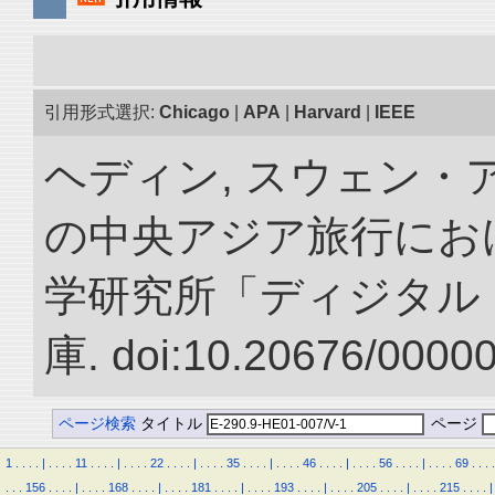
引用形式選択:
Chicago
|
APA
|
Harvard
|
IEEE
ヘディン, スウェン・アン
の中央アジア旅行におけ
学研究所「ディジタル
庫. doi:10.20676/0000
ページ検索
タイトル
ページ
1
.
.
.
.
|
.
.
.
.
11
.
.
.
.
|
.
.
.
.
22
.
.
.
.
|
.
.
.
.
35
.
.
.
.
|
.
.
.
.
46
.
.
.
.
|
.
.
.
.
56
.
.
.
.
|
.
.
.
.
69
.
.
.
.
.
.
.
156
.
.
.
.
|
.
.
.
.
168
.
.
.
.
|
.
.
.
.
181
.
.
.
.
|
.
.
.
.
193
.
.
.
.
|
.
.
.
.
205
.
.
.
.
|
.
.
.
.
215
.
.
.
.
|