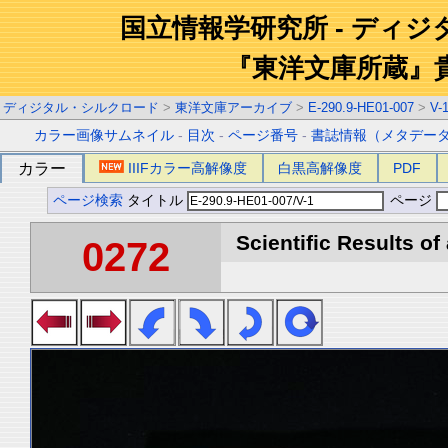
国立情報学研究所 - ディ
『東洋文庫所蔵』
ディジタル・シルクロード
>
東洋文庫アーカイブ
>
E-290.9-HE01-007
>
V-
カラー画像サムネイル
-
目次
-
ページ番号
-
書誌情報（メタデー
カラー
IIIFカラー高解像度
白黒高解像度
PDF
ページ検索
タイトル
ページ
Scientific Results of
0272