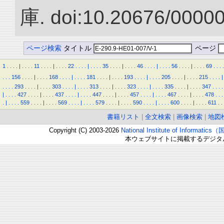
庫. doi:10.20676/0000
ページ検索
タイトル
ページ
1
.
.
.
.
|
.
.
.
.
11
.
.
.
.
|
.
.
.
.
22
.
.
.
.
|
.
.
.
.
35
.
.
.
.
|
.
.
.
.
46
.
.
.
.
|
.
.
.
.
56
.
.
.
.
|
.
.
.
.
69
.
.
.
.
.
.
.
156
.
.
.
.
|
.
.
.
.
168
.
.
.
.
|
.
.
.
.
181
.
.
.
.
|
.
.
.
.
193
.
.
.
.
|
.
.
.
.
205
.
.
.
.
|
.
.
.
.
215
.
.
.
.
|
.
.
.
.
293
.
.
.
.
|
.
.
.
.
303
.
.
.
.
|
.
.
.
.
313
.
.
.
.
|
.
.
.
.
323
.
.
.
.
|
.
.
.
.
335
.
.
.
.
|
.
.
.
.
347
.
.
.
.
|
.
.
.
.
427
.
.
.
.
|
.
.
.
.
437
.
.
.
.
|
.
.
.
.
447
.
.
.
.
|
.
.
.
.
457
.
.
.
.
|
.
.
.
.
467
.
.
.
.
|
.
.
.
.
478
.
.
.
.
|
.
.
.
.
559
.
.
.
.
|
.
.
.
.
569
.
.
.
.
|
.
.
.
.
579
.
.
.
.
|
.
.
.
.
590
.
.
.
.
|
.
.
.
.
600
.
.
.
.
|
.
.
.
.
611
.
.
書籍リスト
|
全文検索
|
画像検索
|
地図
Copyright (C) 2003-2026
National Institute of Inform
本ウェブサイトに掲載するデジタ