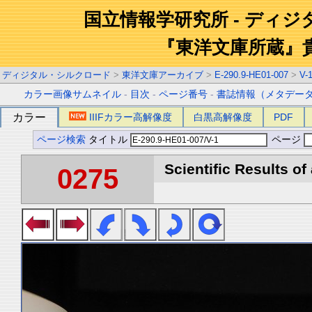
国立情報学研究所 - ディ
『東洋文庫所蔵』
ディジタル・シルクロード
>
東洋文庫アーカイブ
>
E-290.9-HE01-007
>
V-
カラー画像サムネイル
-
目次
-
ページ番号
-
書誌情報（メタデー
カラー
IIIFカラー高解像度
白黒高解像度
PDF
ページ検索
タイトル
ページ
Scientific Results of
0275