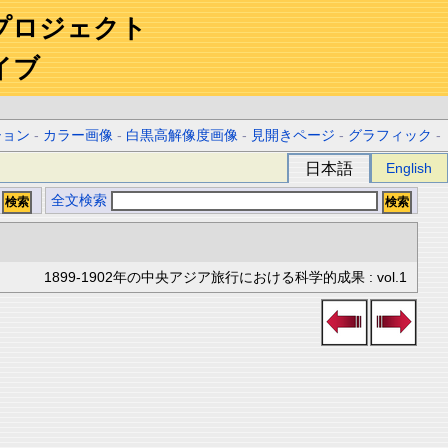
プロジェクト
イブ
ション
-
カラー画像
-
白黒高解像度画像
-
見開きページ
-
グラフィック
-
日本語
English
全文検索
1899-1902年の中央アジア旅行における科学的成果 : vol.1