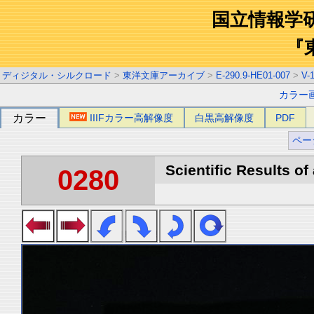
国立情報学
『
ディジタル・シルクロード
>
東洋文庫アーカイブ
>
E-290.9-HE01-007
>
V-
カラー
カラー
IIIFカラー高解像度
白黒高解像度
PDF
ペー
Scientific Results of
0280