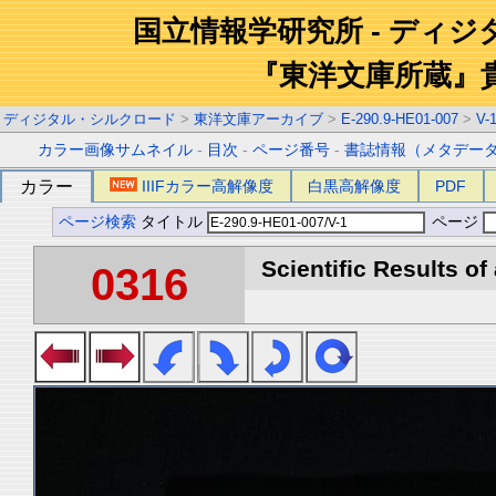
国立情報学研究所 - ディ
『東洋文庫所蔵』
ディジタル・シルクロード
>
東洋文庫アーカイブ
>
E-290.9-HE01-007
>
V-
カラー画像サムネイル
-
目次
-
ページ番号
-
書誌情報（メタデー
カラー
IIIFカラー高解像度
白黒高解像度
PDF
ページ検索
タイトル
ページ
Scientific Results of
0316