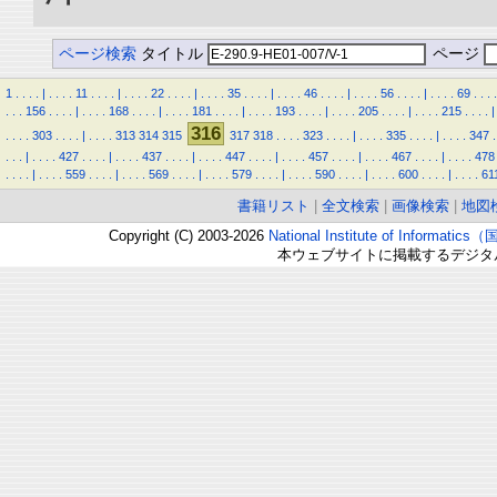
ページ検索
タイトル
ページ
1
.
.
.
.
|
.
.
.
.
11
.
.
.
.
|
.
.
.
.
22
.
.
.
.
|
.
.
.
.
35
.
.
.
.
|
.
.
.
.
46
.
.
.
.
|
.
.
.
.
56
.
.
.
.
|
.
.
.
.
69
.
.
.
.
.
.
.
156
.
.
.
.
|
.
.
.
.
168
.
.
.
.
|
.
.
.
.
181
.
.
.
.
|
.
.
.
.
193
.
.
.
.
|
.
.
.
.
205
.
.
.
.
|
.
.
.
.
215
.
.
.
.
|
316
.
.
.
.
303
.
.
.
.
|
.
.
.
.
313
314
315
317
318
.
.
.
.
323
.
.
.
.
|
.
.
.
.
335
.
.
.
.
|
.
.
.
.
347
.
.
.
.
|
.
.
.
.
427
.
.
.
.
|
.
.
.
.
437
.
.
.
.
|
.
.
.
.
447
.
.
.
.
|
.
.
.
.
457
.
.
.
.
|
.
.
.
.
467
.
.
.
.
|
.
.
.
.
478
.
.
.
.
|
.
.
.
.
559
.
.
.
.
|
.
.
.
.
569
.
.
.
.
|
.
.
.
.
579
.
.
.
.
|
.
.
.
.
590
.
.
.
.
|
.
.
.
.
600
.
.
.
.
|
.
.
.
.
61
書籍リスト
|
全文検索
|
画像検索
|
地図
Copyright (C) 2003-2026
National Institute of Inform
本ウェブサイトに掲載するデジタ