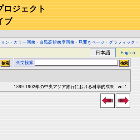
プロジェクト
イブ
ション
-
カラー画像
-
白黒高解像度画像
-
見開きページ
-
グラフィック
-
日本語
English
全文検索
1899-1902年の中央アジア旅行における科学的成果 : vol.1