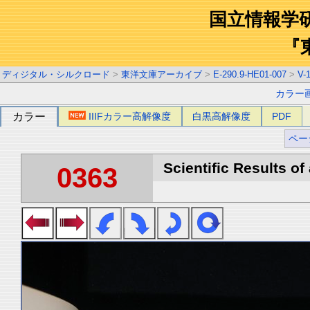
国立情報学
『
ディジタル・シルクロード
>
東洋文庫アーカイブ
>
E-290.9-HE01-007
>
V-
カラー
カラー
IIIFカラー高解像度
白黒高解像度
PDF
ペー
Scientific Results of
0363