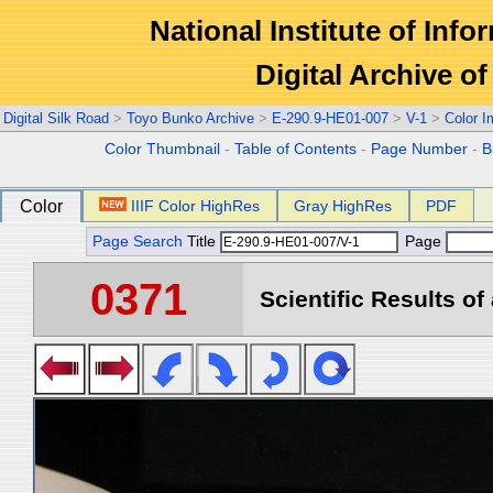
National Institute of Info
Digital Archive 
Digital Silk Road
>
Toyo Bunko Archive
>
E-290.9-HE01-007
>
V-1
>
Color 
Color Thumbnail
-
Table of Contents
-
Page Number
-
B
Color
IIIF Color HighRes
Gray HighRes
PDF
Page Search
Title
Page
0371
Scientific Results of