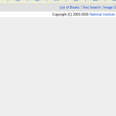
.
.
.
.
|
.
.
.
.
559
.
.
.
.
|
.
.
.
.
569
.
.
.
.
|
.
.
.
.
579
.
.
.
.
|
.
.
.
.
590
.
.
.
.
|
.
.
.
.
600
.
.
.
.
|
.
.
.
.
61
List of Books
|
Text Search
|
Image S
Copyright (C) 2003-2026
National Institute