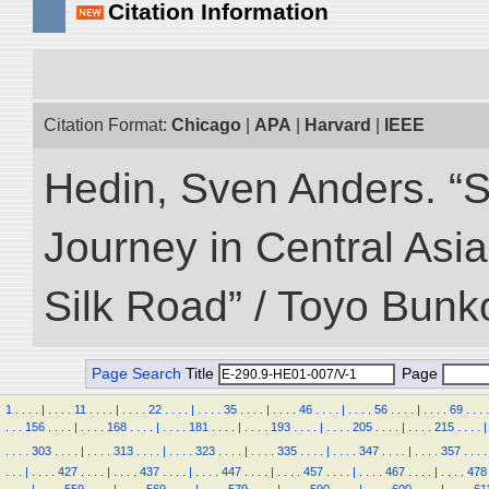
Citation Information
Citation Format:
Chicago
|
APA
|
Harvard
|
IEEE
Hedin, Sven Anders. “Sc
Journey in Central Asia
Silk Road” / Toyo Bunk
Page Search
Title
Page
1
.
.
.
.
|
.
.
.
.
11
.
.
.
.
|
.
.
.
.
22
.
.
.
.
|
.
.
.
.
35
.
.
.
.
|
.
.
.
.
46
.
.
.
.
|
.
.
.
.
56
.
.
.
.
|
.
.
.
.
69
.
.
.
.
.
.
.
156
.
.
.
.
|
.
.
.
.
168
.
.
.
.
|
.
.
.
.
181
.
.
.
.
|
.
.
.
.
193
.
.
.
.
|
.
.
.
.
205
.
.
.
.
|
.
.
.
.
215
.
.
.
.
|
.
.
.
.
303
.
.
.
.
|
.
.
.
.
313
.
.
.
.
|
.
.
.
.
323
.
.
.
.
|
.
.
.
.
335
.
.
.
.
|
.
.
.
.
347
.
.
.
.
|
.
.
.
.
357
.
.
.
.
.
.
.
|
.
.
.
.
427
.
.
.
.
|
.
.
.
.
437
.
.
.
.
|
.
.
.
.
447
.
.
.
.
|
.
.
.
.
457
.
.
.
.
|
.
.
.
.
467
.
.
.
.
|
.
.
.
.
478