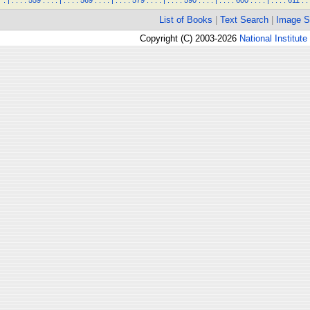
.
|
.
.
.
.
559
.
.
.
.
|
.
.
.
.
569
.
.
.
.
|
.
.
.
.
579
.
.
.
.
|
.
.
.
.
590
.
.
.
.
|
.
.
.
.
600
.
.
.
.
|
.
.
.
.
611
.
.
List of Books
|
Text Search
|
Image S
Copyright (C) 2003-2026
National Institute