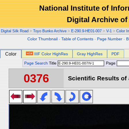
National Institute of Info
Digital Archive 
Digital Silk Road
>
Toyo Bunko Archive
>
E-290.9-HE01-007
>
V-1
>
Color 
Color Thumbnail
-
Table of Contents
-
Page Number
-
B
Color
IIIF Color HighRes
Gray HighRes
PDF
Page Search
Title
Page
0376
Scientific Results of