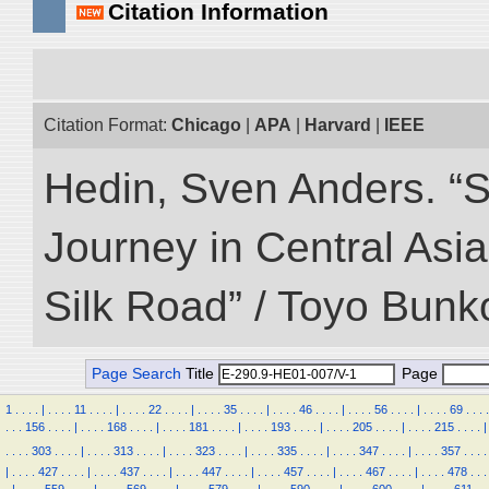
Citation Information
Citation Format:
Chicago
|
APA
|
Harvard
|
IEEE
Hedin, Sven Anders. “Sc
Journey in Central Asia
Silk Road” / Toyo Bunk
Page Search
Title
Page
1
.
.
.
.
|
.
.
.
.
11
.
.
.
.
|
.
.
.
.
22
.
.
.
.
|
.
.
.
.
35
.
.
.
.
|
.
.
.
.
46
.
.
.
.
|
.
.
.
.
56
.
.
.
.
|
.
.
.
.
69
.
.
.
.
.
.
.
156
.
.
.
.
|
.
.
.
.
168
.
.
.
.
|
.
.
.
.
181
.
.
.
.
|
.
.
.
.
193
.
.
.
.
|
.
.
.
.
205
.
.
.
.
|
.
.
.
.
215
.
.
.
.
|
.
.
.
.
303
.
.
.
.
|
.
.
.
.
313
.
.
.
.
|
.
.
.
.
323
.
.
.
.
|
.
.
.
.
335
.
.
.
.
|
.
.
.
.
347
.
.
.
.
|
.
.
.
.
357
.
.
.
.
|
.
.
.
.
427
.
.
.
.
|
.
.
.
.
437
.
.
.
.
|
.
.
.
.
447
.
.
.
.
|
.
.
.
.
457
.
.
.
.
|
.
.
.
.
467
.
.
.
.
|
.
.
.
.
478
.
.
.