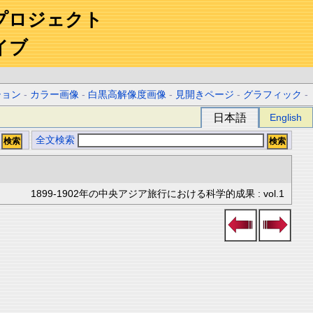
プロジェクト
イブ
ション
-
カラー画像
-
白黒高解像度画像
-
見開きページ
-
グラフィック
-
日本語
English
全文検索
1899-1902年の中央アジア旅行における科学的成果 : vol.1