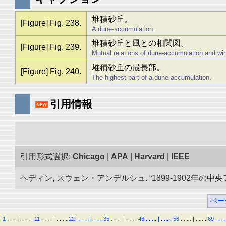
堆積砂丘。
[Figure] Fig. 238.
A dune-accumulation.
堆積砂丘と風との相関図。
[Figure] Fig. 239.
Mutual relations of dune-accumulation and wi
堆積砂丘の最長部。
[Figure] Fig. 240.
The highest part of a dune-accumulation.
引用情報
引用形式選択:
Chicago
|
APA
|
Harvard
|
IEEE
ヘディン, スウェン・アンデルシュ. “1899-1902年の中
ペー
1
.
.
.
.
|
.
.
.
.
11
.
.
.
.
|
.
.
.
.
22
.
.
.
.
|
.
.
.
.
35
.
.
.
.
|
.
.
.
.
46
.
.
.
.
|
.
.
.
.
56
.
.
.
.
|
.
.
.
.
69
.
.
.
.