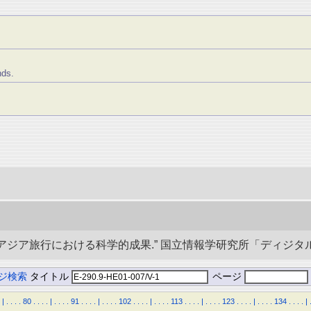
nds.
央アジア旅行における科学的成果.” 国立情報学研究所「ディジタル・シルクロ
ジ検索
タイトル
ページ
|
.
.
.
.
80
.
.
.
.
|
.
.
.
.
91
.
.
.
.
|
.
.
.
.
102
.
.
.
.
|
.
.
.
.
113
.
.
.
.
|
.
.
.
.
123
.
.
.
.
|
.
.
.
.
134
.
.
.
.
|