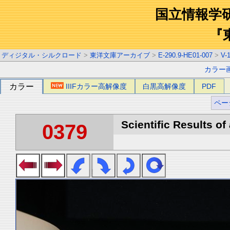
国立情報学
『
ディジタル・シルクロード
>
東洋文庫アーカイブ
>
E-290.9-HE01-007
>
V-
カラー
カラー
IIIFカラー高解像度
白黒高解像度
PDF
ペー
Scientific Results of
0379