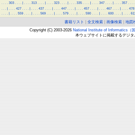
.
.
.
.
303
.
.
.
.
|
.
.
.
.
313
.
.
.
.
|
.
.
.
.
323
.
.
.
.
|
.
.
.
.
335
.
.
.
.
|
.
.
.
.
347
.
.
.
.
|
.
.
.
.
357
.
.
.
.
.
.
.
|
.
.
.
.
427
.
.
.
.
|
.
.
.
.
437
.
.
.
.
|
.
.
.
.
447
.
.
.
.
|
.
.
.
.
457
.
.
.
.
|
.
.
.
.
467
.
.
.
.
|
.
.
.
.
478
.
.
.
.
|
.
.
.
.
559
.
.
.
.
|
.
.
.
.
569
.
.
.
.
|
.
.
.
.
579
.
.
.
.
|
.
.
.
.
590
.
.
.
.
|
.
.
.
.
600
.
.
.
.
|
.
.
.
.
61
書籍リスト
|
全文検索
|
画像検索
|
地図
Copyright (C) 2003-2026
National Institute of Inform
本ウェブサイトに掲載するデジタ