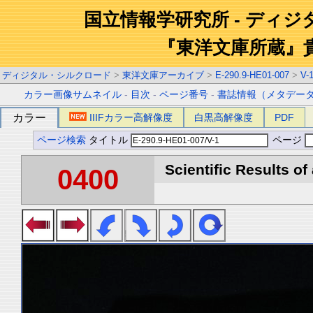
国立情報学研究所 - ディ
『東洋文庫所蔵』
ディジタル・シルクロード
>
東洋文庫アーカイブ
>
E-290.9-HE01-007
>
V-
カラー画像サムネイル
-
目次
-
ページ番号
-
書誌情報（メタデー
カラー
IIIFカラー高解像度
白黒高解像度
PDF
ページ検索
タイトル
ページ
Scientific Results of
0400