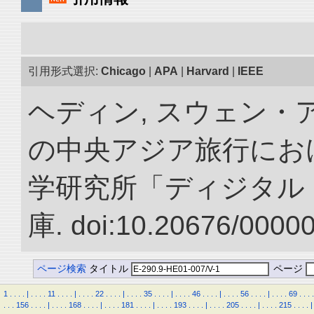
引用形式選択:
Chicago
|
APA
|
Harvard
|
IEEE
ヘディン, スウェン・アン
の中央アジア旅行におけ
学研究所「ディジタル
庫. doi:10.20676/0000
ページ検索
タイトル
ページ
1
.
.
.
.
|
.
.
.
.
11
.
.
.
.
|
.
.
.
.
22
.
.
.
.
|
.
.
.
.
35
.
.
.
.
|
.
.
.
.
46
.
.
.
.
|
.
.
.
.
56
.
.
.
.
|
.
.
.
.
69
.
.
.
.
.
.
.
156
.
.
.
.
|
.
.
.
.
168
.
.
.
.
|
.
.
.
.
181
.
.
.
.
|
.
.
.
.
193
.
.
.
.
|
.
.
.
.
205
.
.
.
.
|
.
.
.
.
215
.
.
.
.
|