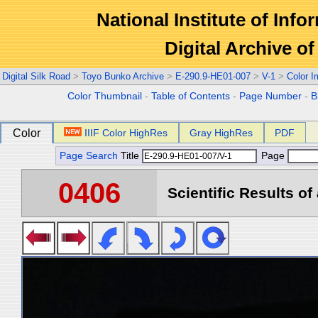
National Institute of Info
Digital Archive 
Digital Silk Road
>
Toyo Bunko Archive
>
E-290.9-HE01-007
>
V-1
>
Color 
Color Thumbnail
-
Table of Contents
-
Page Number
-
B
Color
IIIF Color HighRes
Gray HighRes
PDF
Page Search
Title
Page
0406
Scientific Results of