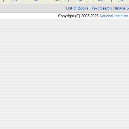
.
|
.
.
.
.
559
.
.
.
.
|
.
.
.
.
569
.
.
.
.
|
.
.
.
.
579
.
.
.
.
|
.
.
.
.
590
.
.
.
.
|
.
.
.
.
600
.
.
.
.
|
.
.
.
.
611
.
.
List of Books
|
Text Search
|
Image S
Copyright (C) 2003-2026
National Institute