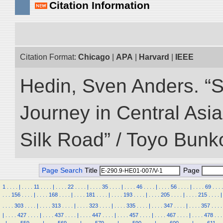
Citation Information
Citation Format:
Chicago
|
APA
|
Harvard
|
IEEE
Hedin, Sven Anders. “Sc
Journey in Central Asia
Silk Road” / Toyo Bunk
Page Search
Title
Page
1
.
.
.
.
|
.
.
.
.
11
.
.
.
.
|
.
.
.
.
22
.
.
.
.
|
.
.
.
.
35
.
.
.
.
|
.
.
.
.
46
.
.
.
.
|
.
.
.
.
56
.
.
.
.
|
.
.
.
.
69
.
.
.
.
.
.
.
156
.
.
.
.
|
.
.
.
.
168
.
.
.
.
|
.
.
.
.
181
.
.
.
.
|
.
.
.
.
193
.
.
.
.
|
.
.
.
.
205
.
.
.
.
|
.
.
.
.
215
.
.
.
.
|
.
.
.
.
303
.
.
.
.
|
.
.
.
.
313
.
.
.
.
|
.
.
.
.
323
.
.
.
.
|
.
.
.
.
335
.
.
.
.
|
.
.
.
.
347
.
.
.
.
|
.
.
.
.
357
.
.
.
.
|
.
.
.
.
427
.
.
.
.
|
.
.
.
.
437
.
.
.
.
|
.
.
.
.
447
.
.
.
.
|
.
.
.
.
457
.
.
.
.
|
.
.
.
.
467
.
.
.
.
|
.
.
.
.
478
.
.
.