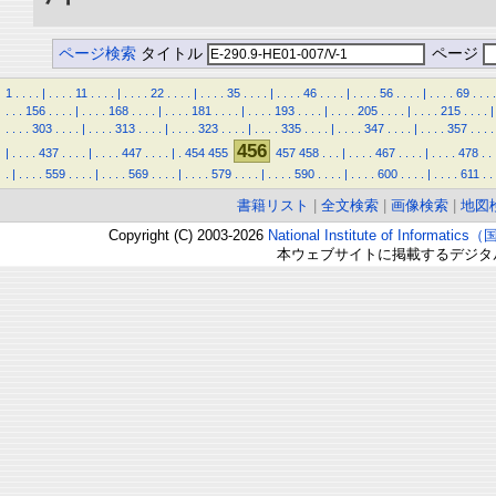
ページ検索
タイトル
ページ
1
.
.
.
.
|
.
.
.
.
11
.
.
.
.
|
.
.
.
.
22
.
.
.
.
|
.
.
.
.
35
.
.
.
.
|
.
.
.
.
46
.
.
.
.
|
.
.
.
.
56
.
.
.
.
|
.
.
.
.
69
.
.
.
.
.
.
.
156
.
.
.
.
|
.
.
.
.
168
.
.
.
.
|
.
.
.
.
181
.
.
.
.
|
.
.
.
.
193
.
.
.
.
|
.
.
.
.
205
.
.
.
.
|
.
.
.
.
215
.
.
.
.
|
.
.
.
.
303
.
.
.
.
|
.
.
.
.
313
.
.
.
.
|
.
.
.
.
323
.
.
.
.
|
.
.
.
.
335
.
.
.
.
|
.
.
.
.
347
.
.
.
.
|
.
.
.
.
357
.
.
.
.
456
|
.
.
.
.
437
.
.
.
.
|
.
.
.
.
447
.
.
.
.
|
.
454
455
457
458
.
.
.
|
.
.
.
.
467
.
.
.
.
|
.
.
.
.
478
.
.
.
|
.
.
.
.
559
.
.
.
.
|
.
.
.
.
569
.
.
.
.
|
.
.
.
.
579
.
.
.
.
|
.
.
.
.
590
.
.
.
.
|
.
.
.
.
600
.
.
.
.
|
.
.
.
.
611
.
.
書籍リスト
|
全文検索
|
画像検索
|
地図
Copyright (C) 2003-2026
National Institute of Inform
本ウェブサイトに掲載するデジタ