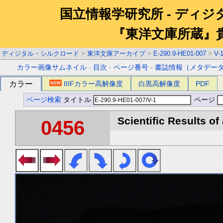
国立情報学研究所 - ディ
『東洋文庫所蔵』
ディジタル・シルクロード
>
東洋文庫アーカイブ
>
E-290.9-HE01-007
>
V-
カラー画像サムネイル
-
目次
-
ページ番号
-
書誌情報（メタデー
カラー
IIIFカラー高解像度
白黒高解像度
PDF
ページ検索
タイトル
ページ
Scientific Results of
0456