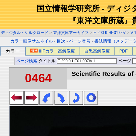
国立情報学研究所 - ディ
『東洋文庫所蔵』
ディジタル・シルクロード
>
東洋文庫アーカイブ
>
E-290.9-HE01-007
>
V-
カラー画像サムネイル
-
目次
-
ページ番号
-
書誌情報（メタデー
カラー
IIIFカラー高解像度
白黒高解像度
PDF
ページ検索
タイトル
ページ
Scientific Results of
0464