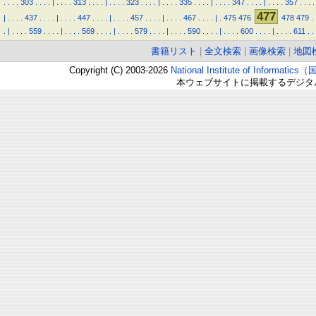
.
.
.
.
303
.
.
.
.
|
.
.
.
.
313
.
.
.
.
|
.
.
.
.
323
.
.
.
.
|
.
.
.
.
335
.
.
.
.
|
.
.
.
.
347
.
.
.
.
|
.
.
.
.
357
.
.
.
.
477
|
.
.
.
.
437
.
.
.
.
|
.
.
.
.
447
.
.
.
.
|
.
.
.
.
457
.
.
.
.
|
.
.
.
.
467
.
.
.
.
|
.
475
476
478
479
.
.
|
.
.
.
.
559
.
.
.
.
|
.
.
.
.
569
.
.
.
.
|
.
.
.
.
579
.
.
.
.
|
.
.
.
.
590
.
.
.
.
|
.
.
.
.
600
.
.
.
.
|
.
.
.
.
611
.
.
書籍リスト
|
全文検索
|
画像検索
|
地図
Copyright (C) 2003-2026
National Institute of Inform
本ウェブサイトに掲載するデジタ