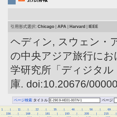
引用形式選択:
Chicago
|
APA
|
Harvard
|
IEEE
ヘディン, スウェン・アン
の中央アジア旅行におけ
学研究所「ディジタル
庫. doi:10.20676/0000
ページ検索
タイトル
ページ
1
.
.
.
.
|
.
.
.
.
11
.
.
.
.
|
.
.
.
.
22
.
.
.
.
|
.
.
.
.
35
.
.
.
.
|
.
.
.
.
46
.
.
.
.
|
.
.
.
.
56
.
.
.
.
|
.
.
.
.
69
.
.
.
.
.
.
.
156
.
.
.
.
|
.
.
.
.
168
.
.
.
.
|
.
.
.
.
181
.
.
.
.
|
.
.
.
.
193
.
.
.
.
|
.
.
.
.
205
.
.
.
.
|
.
.
.
.
215
.
.
.
.
|