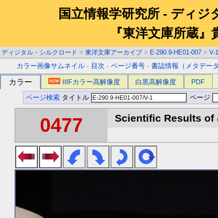
国立情報学研究所 - ディ
『東洋文庫所蔵』
ディジタル・シルクロード
>
東洋文庫アーカイブ
>
E-290.9-HE01-007
>
V-
カラー画像サムネイル
-
目次
-
ページ番号
-
書誌情報（メタデー
カラー
IIIFカラー高解像度
白黒高解像度
PDF
ページ検索
タイトル
ページ
Scientific Results of
0477