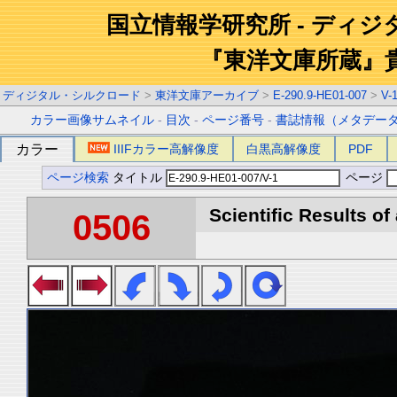
国立情報学研究所 - ディ
『東洋文庫所蔵』
ディジタル・シルクロード
>
東洋文庫アーカイブ
>
E-290.9-HE01-007
>
V-
カラー画像サムネイル
-
目次
-
ページ番号
-
書誌情報（メタデー
カラー
IIIFカラー高解像度
白黒高解像度
PDF
ページ検索
タイトル
ページ
Scientific Results of
0506