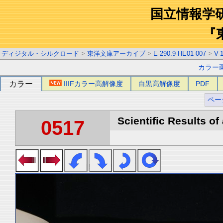
国立情報学
『
ディジタル・シルクロード
>
東洋文庫アーカイブ
>
E-290.9-HE01-007
>
V-
カラー
カラー
IIIFカラー高解像度
白黒高解像度
PDF
ペー
Scientific Results of
0517