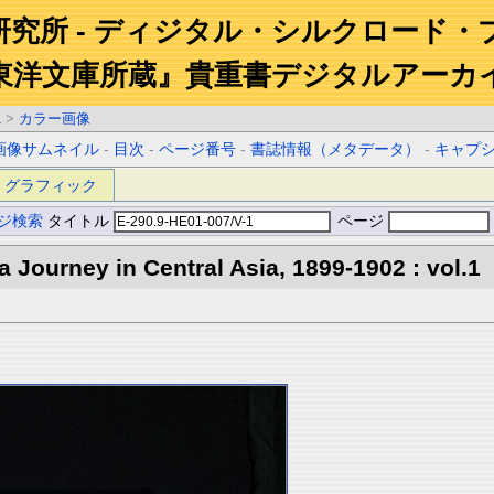
研究所 - ディジタル・シルクロード・
東洋文庫所蔵』貴重書デジタルアーカ
1
>
カラー画像
画像サムネイル
-
目次
-
ページ番号
-
書誌情報（メタデータ）
-
キャプ
グラフィック
ジ検索
タイトル
ページ
 a Journey in Central Asia, 1899-1902 : vol.1