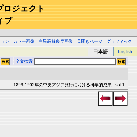
プロジェクト
イブ
ション
-
カラー画像
-
白黒高解像度画像
-
見開きページ
-
グラフィック
-
日本語
English
全文検索
1899-1902年の中央アジア旅行における科学的成果 : vol.1