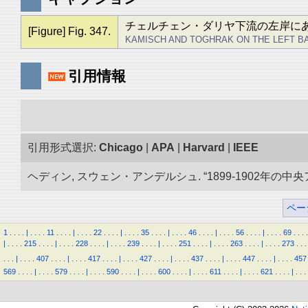
チェルチェン・ダリヤ下流の左岸に
[Figure] Fig. 347.
KAMISCH AND TOGHRAK ON THE LEFT B
引用情報
引用形式選択:
Chicago
|
APA
|
Harvard
|
IEEE
ヘディン, スウェン・アンデルシュ. “1899-1902年の中
ペー
1
.
.
.
.
|
.
.
.
.
11
.
.
.
.
|
.
.
.
.
22
.
.
.
.
|
.
.
.
.
35
.
.
.
.
|
.
.
.
.
46
.
.
.
.
|
.
.
.
.
56
.
.
.
.
|
.
.
.
.
69
.
.
.
.
|
.
.
.
.
215
.
.
.
.
|
.
.
.
.
228
.
.
.
.
|
.
.
.
.
239
.
.
.
.
|
.
.
.
.
251
.
.
.
.
|
.
.
.
.
263
.
.
.
.
|
.
.
.
.
273
.
.
.
.
.
.
|
.
.
.
.
407
.
.
.
.
|
.
.
.
.
417
.
.
.
.
|
.
.
.
.
427
.
.
.
.
|
.
.
.
.
437
.
.
.
.
|
.
.
.
.
447
.
.
.
.
|
.
.
.
.
457
569
.
.
.
.
|
.
.
.
.
579
.
.
.
.
|
.
.
.
.
590
.
.
.
.
|
.
.
.
.
600
.
.
.
.
|
.
.
.
.
611
.
.
.
.
|
.
.
.
.
621
.
.
.
.
|
.
.
.