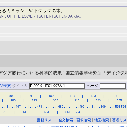
あるカミッシュやトグラクの木。
ANK OF THE LOWER TSCHERTSCHEN-DARJA.
央アジア旅行における科学的成果.” 国立情報学研究所「ディジタル・シルクロ
ジ検索
タイトル
ページ
|
.
.
.
.
80
.
.
.
.
|
.
.
.
.
91
.
.
.
.
|
.
.
.
.
102
.
.
.
.
|
.
.
.
.
113
.
.
.
.
|
.
.
.
.
123
.
.
.
.
|
.
.
.
.
134
.
.
.
.
|
.
|
.
.
.
.
283
.
.
.
.
|
.
.
.
.
293
.
.
.
.
|
.
.
.
.
303
.
.
.
.
|
.
.
.
.
313
.
.
.
.
|
.
.
.
.
323
.
.
.
.
|
.
.
.
.
335
.
.
.
.
.
.
.
|
.
.
.
.
467
.
.
.
.
|
.
.
.
.
478
.
.
.
.
|
.
.
.
.
489
.
.
.
.
|
.
.
.
.
499
.
.
.
.
|
.
.
.
.
509
.
.
.
.
|
515
516
.
631
.
.
.
.
|
.
.
.
.
641
.
.
.
.
|
.
.
.
.
651
.
.
.
.
|
.
.
.
.
661
.
.
664
書籍リスト
|
全文検索
|
画像検索
|
地図検索
|
著者リス