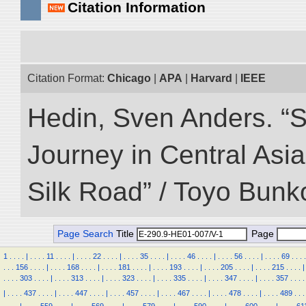
Citation Information
Citation Format:
Chicago
|
APA
|
Harvard
|
IEEE
Hedin, Sven Anders. “Sc
Journey in Central Asia
Silk Road” / Toyo Bunk
Page Search
Title
Page
1
.
.
.
.
|
.
.
.
.
11
.
.
.
.
|
.
.
.
.
22
.
.
.
.
|
.
.
.
.
35
.
.
.
.
|
.
.
.
.
46
.
.
.
.
|
.
.
.
.
56
.
.
.
.
|
.
.
.
.
69
.
.
.
.
.
.
.
156
.
.
.
.
|
.
.
.
.
168
.
.
.
.
|
.
.
.
.
181
.
.
.
.
|
.
.
.
.
193
.
.
.
.
|
.
.
.
.
205
.
.
.
.
|
.
.
.
.
215
.
.
.
.
|
.
.
.
.
303
.
.
.
.
|
.
.
.
.
313
.
.
.
.
|
.
.
.
.
323
.
.
.
.
|
.
.
.
.
335
.
.
.
.
|
.
.
.
.
347
.
.
.
.
|
.
.
.
.
357
.
.
.
.
|
.
.
.
.
437
.
.
.
.
|
.
.
.
.
447
.
.
.
.
|
.
.
.
.
457
.
.
.
.
|
.
.
.
.
467
.
.
.
.
|
.
.
.
.
478
.
.
.
.
|
.
.
.
.
489
.
.
.