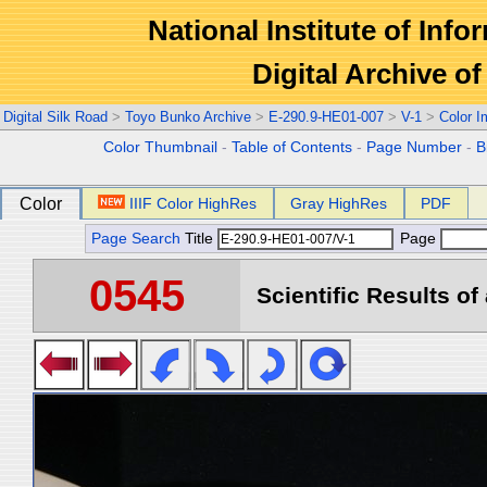
National Institute of Info
Digital Archive 
Digital Silk Road
>
Toyo Bunko Archive
>
E-290.9-HE01-007
>
V-1
>
Color 
Color Thumbnail
-
Table of Contents
-
Page Number
-
B
Color
IIIF Color HighRes
Gray HighRes
PDF
Page Search
Title
Page
0545
Scientific Results of