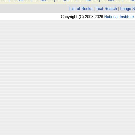
.
.
.
.
|
.
.
.
.
559
.
.
.
.
|
.
.
.
.
569
.
.
.
.
|
.
.
.
.
579
.
.
.
.
|
.
.
.
.
590
.
.
.
.
|
.
.
.
.
600
.
.
.
.
|
.
.
.
.
61
List of Books
|
Text Search
|
Image S
Copyright (C) 2003-2026
National Institute