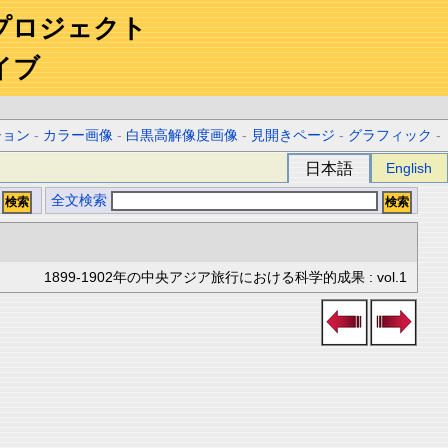
プロジェクト
イブ
ション
-
カラー画像
-
白黒高解像度画像
-
見開きページ
-
グラフィック
-
日本語
English
全文検索
1899-1902年の中央アジア旅行における科学的成果 : vol.1