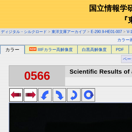
国立情報学
『
ディジタル・シルクロード
>
東洋文庫アーカイブ
>
E-290.9-HE01-007
>
V-
カラー
カラー
IIIFカラー高解像度
白黒高解像度
PDF
ペー
Scientific Results of
0566