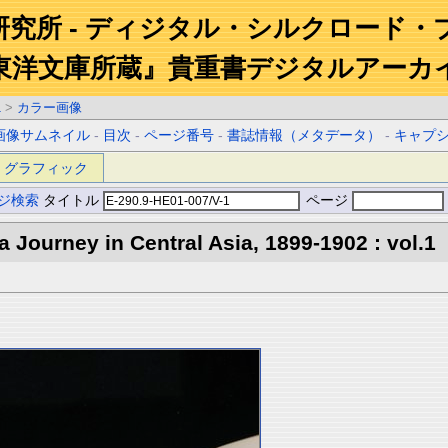
研究所 - ディジタル・シルクロード・
東洋文庫所蔵』貴重書デジタルアーカ
1
>
カラー画像
画像サムネイル
-
目次
-
ページ番号
-
書誌情報（メタデータ）
-
キャプ
グラフィック
ジ検索
タイトル
ページ
 a Journey in Central Asia, 1899-1902 : vol.1