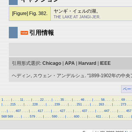
ヤンギ・イェルの湖。
[Figure] Fig. 382.
THE LAKE AT JANGI-JER.
引用情報
引用形式選択:
Chicago
|
APA
|
Harvard
|
IEEE
ヘディン, スウェン・アンデルシュ. “1899-1902年の中
ペー
1
.
.
.
.
|
.
.
.
.
11
.
.
.
.
|
.
.
.
.
22
.
.
.
.
|
.
.
.
.
35
.
.
.
.
|
.
.
.
.
46
.
.
.
.
|
.
.
.
.
56
.
.
.
.
|
.
.
.
.
69
.
.
.
.
|
.
.
.
.
215
.
.
.
.
|
.
.
.
.
228
.
.
.
.
|
.
.
.
.
239
.
.
.
.
|
.
.
.
.
251
.
.
.
.
|
.
.
.
.
263
.
.
.
.
|
.
.
.
.
273
.
.
.
.
.
.
|
.
.
.
.
407
.
.
.
.
|
.
.
.
.
417
.
.
.
.
|
.
.
.
.
427
.
.
.
.
|
.
.
.
.
437
.
.
.
.
|
.
.
.
.
447
.
.
.
.
|
.
.
.
.
457
568
569
.
.
.
.
|
.
.
.
.
579
.
.
.
.
|
.
.
.
.
590
.
.
.
.
|
.
.
.
.
600
.
.
.
.
|
.
.
.
.
611
.
.
.
.
|
.
.
.
.
621
.
.
.
.
|