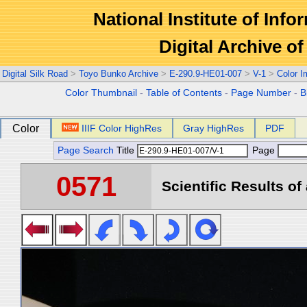
National Institute of Info
Digital Archive 
Digital Silk Road
>
Toyo Bunko Archive
>
E-290.9-HE01-007
>
V-1
>
Color 
Color Thumbnail
-
Table of Contents
-
Page Number
-
B
Color
IIIF Color HighRes
Gray HighRes
PDF
Page Search
Title
Page
0571
Scientific Results of