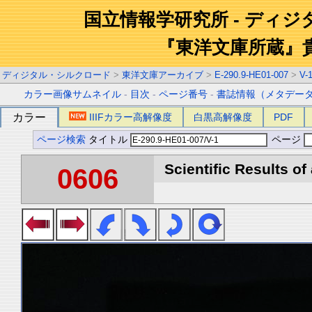
国立情報学研究所 - ディ
『東洋文庫所蔵』
ディジタル・シルクロード
>
東洋文庫アーカイブ
>
E-290.9-HE01-007
>
V-
カラー画像サムネイル
-
目次
-
ページ番号
-
書誌情報（メタデー
カラー
IIIFカラー高解像度
白黒高解像度
PDF
ページ検索
タイトル
ページ
Scientific Results of
0606