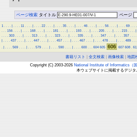
ページ検索
タイトル
ページ
1
.
.
.
.
|
.
.
.
.
11
.
.
.
.
|
.
.
.
.
22
.
.
.
.
|
.
.
.
.
35
.
.
.
.
|
.
.
.
.
46
.
.
.
.
|
.
.
.
.
56
.
.
.
.
|
.
.
.
.
69
.
.
.
.
.
.
.
156
.
.
.
.
|
.
.
.
.
168
.
.
.
.
|
.
.
.
.
181
.
.
.
.
|
.
.
.
.
193
.
.
.
.
|
.
.
.
.
205
.
.
.
.
|
.
.
.
.
215
.
.
.
.
|
.
.
.
.
303
.
.
.
.
|
.
.
.
.
313
.
.
.
.
|
.
.
.
.
323
.
.
.
.
|
.
.
.
.
335
.
.
.
.
|
.
.
.
.
347
.
.
.
.
|
.
.
.
.
357
.
.
.
.
|
.
.
.
.
437
.
.
.
.
|
.
.
.
.
447
.
.
.
.
|
.
.
.
.
457
.
.
.
.
|
.
.
.
.
467
.
.
.
.
|
.
.
.
.
478
.
.
.
.
|
.
.
.
.
489
.
.
.
606
.
|
.
.
.
.
569
.
.
.
.
|
.
.
.
.
579
.
.
.
.
|
.
.
.
.
590
.
.
.
.
|
.
.
.
.
600
.
.
.
604
605
607
608
.
61
書籍リスト
|
全文検索
|
画像検索
|
地図
Copyright (C) 2003-2026
National Institute of Inform
本ウェブサイトに掲載するデジタ