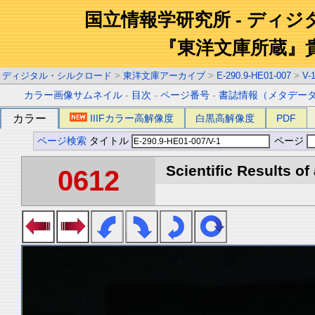
国立情報学研究所 - ディ
『東洋文庫所蔵』
ディジタル・シルクロード
>
東洋文庫アーカイブ
>
E-290.9-HE01-007
>
V-
カラー画像サムネイル
-
目次
-
ページ番号
-
書誌情報（メタデー
カラー
IIIFカラー高解像度
白黒高解像度
PDF
ページ検索
タイトル
ページ
Scientific Results of
0612