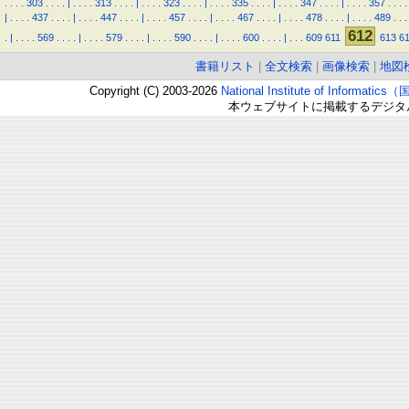
.
.
.
.
303
.
.
.
.
|
.
.
.
.
313
.
.
.
.
|
.
.
.
.
323
.
.
.
.
|
.
.
.
.
335
.
.
.
.
|
.
.
.
.
347
.
.
.
.
|
.
.
.
.
357
.
.
.
.
|
.
.
.
.
437
.
.
.
.
|
.
.
.
.
447
.
.
.
.
|
.
.
.
.
457
.
.
.
.
|
.
.
.
.
467
.
.
.
.
|
.
.
.
.
478
.
.
.
.
|
.
.
.
.
489
.
.
.
612
.
|
.
.
.
.
569
.
.
.
.
|
.
.
.
.
579
.
.
.
.
|
.
.
.
.
590
.
.
.
.
|
.
.
.
.
600
.
.
.
.
|
.
.
.
609
611
613
6
書籍リスト
|
全文検索
|
画像検索
|
地図
Copyright (C) 2003-2026
National Institute of Inform
本ウェブサイトに掲載するデジタ