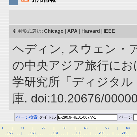
引用形式選択:
Chicago
|
APA
|
Harvard
|
IEEE
ヘディン, スウェン・アン
の中央アジア旅行におけ
学研究所「ディジタル
庫. doi:10.20676/0000
ページ検索
タイトル
ページ
1
.
.
.
.
|
.
.
.
.
11
.
.
.
.
|
.
.
.
.
22
.
.
.
.
|
.
.
.
.
35
.
.
.
.
|
.
.
.
.
46
.
.
.
.
|
.
.
.
.
56
.
.
.
.
|
.
.
.
.
69
.
.
.
.
.
.
.
156
.
.
.
.
|
.
.
.
.
168
.
.
.
.
|
.
.
.
.
181
.
.
.
.
|
.
.
.
.
193
.
.
.
.
|
.
.
.
.
205
.
.
.
.
|
.
.
.
.
215
.
.
.
.
|