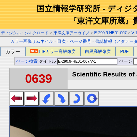
国立情報学研究所 - ディ
『東洋文庫所蔵』
ディジタル・シルクロード
>
東洋文庫アーカイブ
>
E-290.9-HE01-007
>
V-
カラー画像サムネイル
-
目次
-
ページ番号
-
書誌情報（メタデー
カラー
IIIFカラー高解像度
白黒高解像度
PDF
ページ検索
タイトル
ページ
Scientific Results of
0639