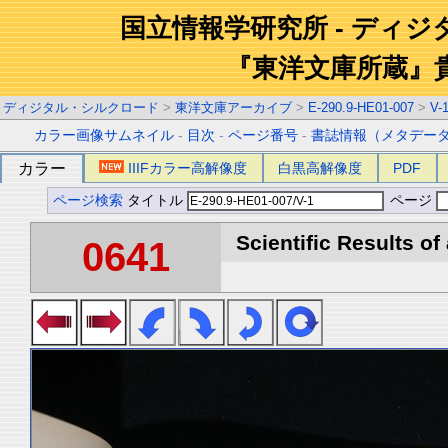
国立情報学研究所 - ディ
『東洋文庫所蔵』
ディジタル・シルクロード
>
東洋文庫アーカイブ
>
E-290.9-HE01-007
>
V-
カラー画像サムネイル
-
目次
-
ページ番号
-
書誌情報（メタデー
カラー
IIIFカラー高解像度
白黒高解像度
PDF
ページ検索
タイトル
ページ
Scientific Results of
0641