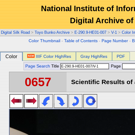
National Institute of Info
Digital Archive 
Digital Silk Road
>
Toyo Bunko Archive
>
E-290.9-HE01-007
>
V-1
>
Color 
Color Thumbnail
-
Table of Contents
-
Page Number
-
B
Color
IIIF Color HighRes
Gray HighRes
PDF
Page Search
Title
Page
0657
Scientific Results of