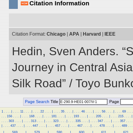
Citation Information
Citation Format:
Chicago
|
APA
|
Harvard
|
IEEE
Hedin, Sven Anders. “Sc
Journey in Central Asia
Silk Road” / Toyo Bunk
Page Search
Title
Page
1
.
.
.
.
|
.
.
.
.
11
.
.
.
.
|
.
.
.
.
22
.
.
.
.
|
.
.
.
.
35
.
.
.
.
|
.
.
.
.
46
.
.
.
.
|
.
.
.
.
56
.
.
.
.
|
.
.
.
.
69
.
.
.
.
.
.
.
156
.
.
.
.
|
.
.
.
.
168
.
.
.
.
|
.
.
.
.
181
.
.
.
.
|
.
.
.
.
193
.
.
.
.
|
.
.
.
.
205
.
.
.
.
|
.
.
.
.
215
.
.
.
.
|
.
.
.
.
303
.
.
.
.
|
.
.
.
.
313
.
.
.
.
|
.
.
.
.
323
.
.
.
.
|
.
.
.
.
335
.
.
.
.
|
.
.
.
.
347
.
.
.
.
|
.
.
.
.
357
.
.
.
.
|
.
.
.
.
437
.
.
.
.
|
.
.
.
.
447
.
.
.
.
|
.
.
.
.
457
.
.
.
.
|
.
.
.
.
467
.
.
.
.
|
.
.
.
.
478
.
.
.
.
|
.
.
.
.
489
.
.
.
.
|
.
.
.
.
569
.
.
.
.
|
.
.
.
.
579
.
.
.
.
|
.
.
.
.
590
.
.
.
.
|
.
.
.
.
600
.
.
.
.
|
.
.
.
.
611
.
.
.
.
|
.
.
.
.
621
.
.