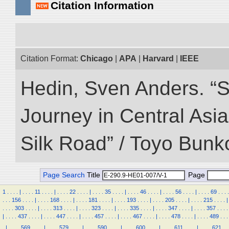
Citation Information
Citation Format:
Chicago
|
APA
|
Harvard
|
IEEE
Hedin, Sven Anders. “Sc
Journey in Central Asia
Silk Road” / Toyo Bunk
Page Search
Title
Page
1
.
.
.
.
|
.
.
.
.
11
.
.
.
.
|
.
.
.
.
22
.
.
.
.
|
.
.
.
.
35
.
.
.
.
|
.
.
.
.
46
.
.
.
.
|
.
.
.
.
56
.
.
.
.
|
.
.
.
.
69
.
.
.
.
.
.
.
156
.
.
.
.
|
.
.
.
.
168
.
.
.
.
|
.
.
.
.
181
.
.
.
.
|
.
.
.
.
193
.
.
.
.
|
.
.
.
.
205
.
.
.
.
|
.
.
.
.
215
.
.
.
.
|
.
.
.
.
303
.
.
.
.
|
.
.
.
.
313
.
.
.
.
|
.
.
.
.
323
.
.
.
.
|
.
.
.
.
335
.
.
.
.
|
.
.
.
.
347
.
.
.
.
|
.
.
.
.
357
.
.
.
.
|
.
.
.
.
437
.
.
.
.
|
.
.
.
.
447
.
.
.
.
|
.
.
.
.
457
.
.
.
.
|
.
.
.
.
467
.
.
.
.
|
.
.
.
.
478
.
.
.
.
|
.
.
.
.
489
.
.
.
.
|
.
.
.
.
569
.
.
.
.
|
.
.
.
.
579
.
.
.
.
|
.
.
.
.
590
.
.
.
.
|
.
.
.
.
600
.
.
.
.
|
.
.
.
.
611
.
.
.
.
|
.
.
.
.
621
.
.