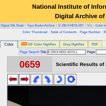
National Institute of Info
Digital Archive 
Digital Silk Road
>
Toyo Bunko Archive
>
E-290.9-HE01-007
>
V-1
>
Color 
Color Thumbnail
-
Table of Contents
-
Page Number
-
B
Color
IIIF Color HighRes
Gray HighRes
PDF
Page Search
Title
Page
0659
Scientific Results of