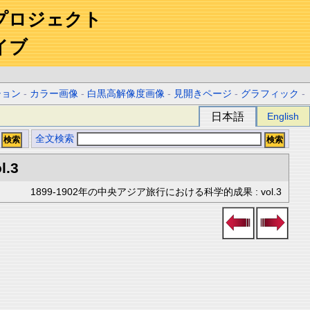
プロジェクト
イブ
ション
-
カラー画像
-
白黒高解像度画像
-
見開きページ
-
グラフィック
-
日本語
English
全文検索
l.3
1899-1902年の中央アジア旅行における科学的成果 : vol.3