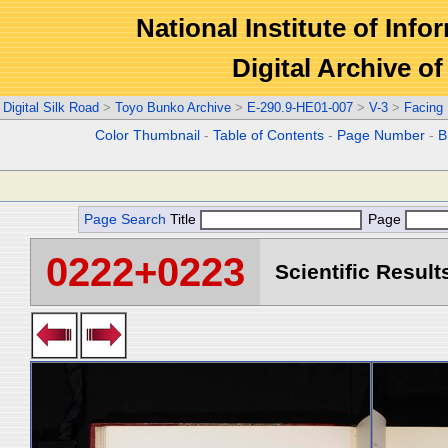
National Institute of Info
Digital Archive 
Digital Silk Road
>
Toyo Bunko Archive
>
E-290.9-HE01-007
>
V-3
>
Facing
Color Thumbnail
-
Table of Contents
-
Page Number
-
B
Page Search
Title
Page
0222+0223
Scientific Result