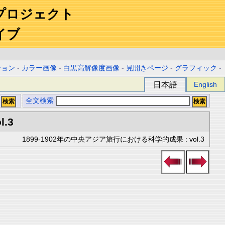
プロジェクト
イブ
ション
-
カラー画像
-
白黒高解像度画像
-
見開きページ
-
グラフィック
-
日本語
English
全文検索
l.3
1899-1902年の中央アジア旅行における科学的成果 : vol.3