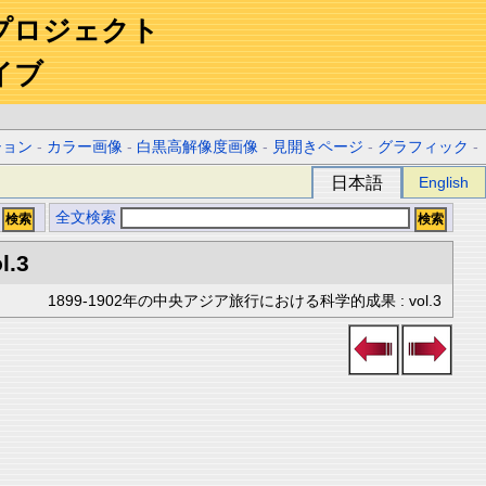
プロジェクト
イブ
ション
-
カラー画像
-
白黒高解像度画像
-
見開きページ
-
グラフィック
-
日本語
English
全文検索
l.3
1899-1902年の中央アジア旅行における科学的成果 : vol.3