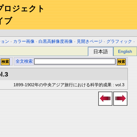
プロジェクト
イブ
ション
-
カラー画像
-
白黒高解像度画像
-
見開きページ
-
グラフィック
-
日本語
English
全文検索
l.3
1899-1902年の中央アジア旅行における科学的成果 : vol.3