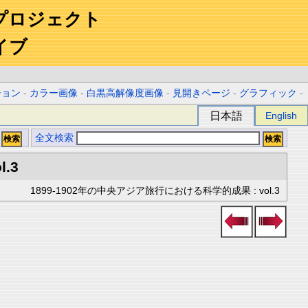
プロジェクト
イブ
ション
-
カラー画像
-
白黒高解像度画像
-
見開きページ
-
グラフィック
-
日本語
English
全文検索
l.3
1899-1902年の中央アジア旅行における科学的成果 : vol.3