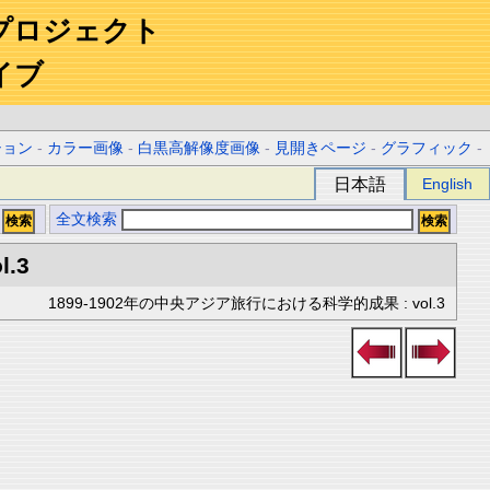
プロジェクト
イブ
ション
-
カラー画像
-
白黒高解像度画像
-
見開きページ
-
グラフィック
-
日本語
English
全文検索
l.3
1899-1902年の中央アジア旅行における科学的成果 : vol.3