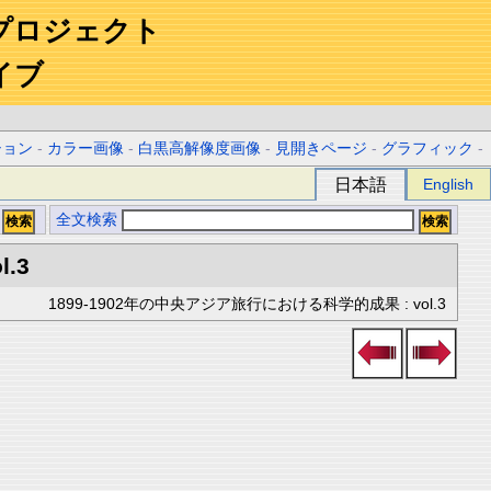
プロジェクト
イブ
ション
-
カラー画像
-
白黒高解像度画像
-
見開きページ
-
グラフィック
-
日本語
English
全文検索
l.3
1899-1902年の中央アジア旅行における科学的成果 : vol.3