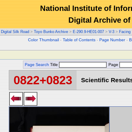
National Institute of Info
Digital Archive 
Digital Silk Road
>
Toyo Bunko Archive
>
E-290.9-HE01-007
>
V-3
>
Facing
Color Thumbnail
-
Table of Contents
-
Page Number
-
B
Page Search
Title
Page
0822+0823
Scientific Result