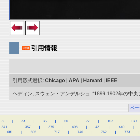
引用情報
引用形式選択:
Chicago
|
APA
|
Harvard
|
IEEE
ヘディン, スウェン・アンデルシュ. “1899-1902年の中
ペー
3
.
.
.
.
|
.
.
.
.
23
.
.
.
.
|
.
.
.
.
35
.
.
.
.
|
.
.
.
.
60
.
.
.
.
|
.
.
.
.
77
.
.
.
.
|
.
.
.
.
102
.
.
.
.
|
.
.
.
.
130
.
341
.
.
.
.
|
.
.
.
.
357
.
.
.
.
|
.
.
.
.
375
.
.
.
.
|
.
.
.
.
408
.
.
.
.
|
.
.
.
.
421
.
.
.
.
|
.
.
.
.
440
.
.
.
.
|
.
.
.
.
.
.
681
.
.
.
.
|
.
.
.
.
695
.
.
.
.
|
.
.
.
.
717
.
.
.
.
|
.
.
.
.
746
.
.
.
.
|
.
.
.
.
762
.
.
.
.
|
.
.
.
.
773
.
.
.
.
|