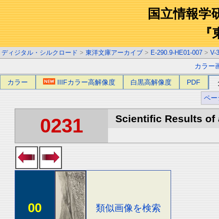
国立情報学
『
ディジタル・シルクロード
>
東洋文庫アーカイブ
>
E-290.9-HE01-007
>
V-
カラー
カラー
IIIFカラー高解像度
白黒高解像度
PDF
ペー
Scientific Results of
0231
00
類似画像を検索