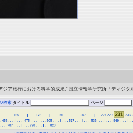
央アジア旅行における科学的成果.” 国立情報学研究所「ディジタル・シルクロ
ジ検索
タイトル
ページ
231
.
.
.
|
.
.
.
.
155
.
.
.
.
|
.
.
.
.
176
.
.
.
.
|
.
.
.
.
191
.
.
.
.
|
.
.
.
.
207
.
.
.
.
|
.
.
.
227
229
233
.
458
.
.
.
.
|
.
.
.
.
475
.
.
.
.
|
.
.
.
.
505
.
.
.
.
|
.
.
.
.
517
.
.
.
.
|
.
.
.
.
536
.
.
.
.
|
.
.
.
.
549
.
.
.
.
|
.
.
.
.
.
.
.
787
.
.
.
.
|
.
.
.
.
798
.
.
.
.
|
.
.
.
828