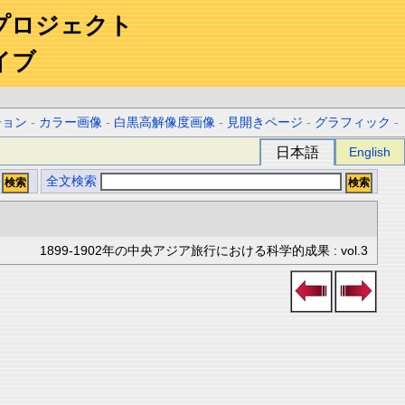
プロジェクト
イブ
ション
-
カラー画像
-
白黒高解像度画像
-
見開きページ
-
グラフィック
-
日本語
English
全文検索
1899-1902年の中央アジア旅行における科学的成果 : vol.3