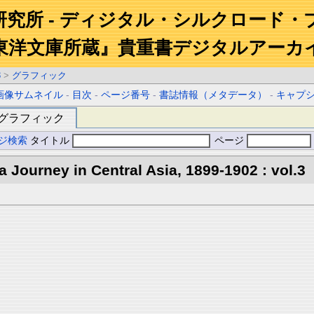
研究所 - ディジタル・シルクロード・
東洋文庫所蔵』貴重書デジタルアーカ
3
>
グラフィック
画像サムネイル
-
目次
-
ページ番号
-
書誌情報（メタデータ）
-
キャプ
グラフィック
ジ検索
タイトル
ページ
 a Journey in Central Asia, 1899-1902 : vol.3