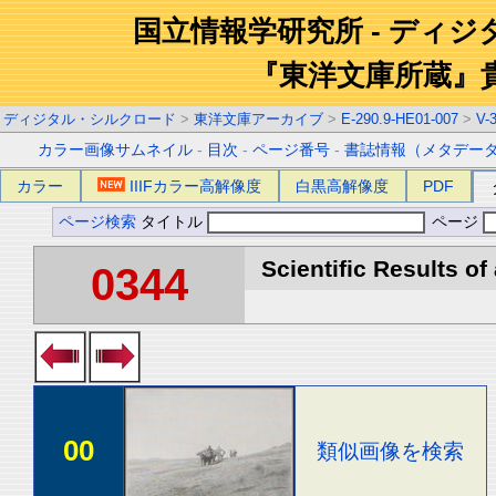
国立情報学研究所 - ディ
『東洋文庫所蔵』
ディジタル・シルクロード
>
東洋文庫アーカイブ
>
E-290.9-HE01-007
>
V-
カラー画像サムネイル
-
目次
-
ページ番号
-
書誌情報（メタデー
カラー
IIIFカラー高解像度
白黒高解像度
PDF
ページ検索
タイトル
ページ
Scientific Results of
0344
00
類似画像を検索