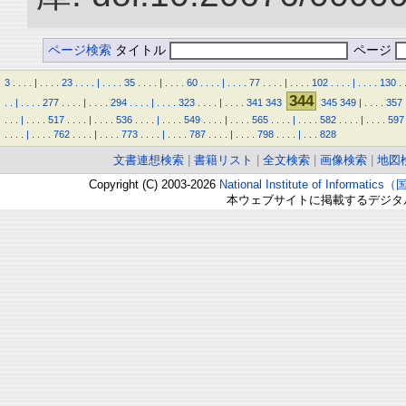
ページ検索
タイトル
ページ
3
.
.
.
.
|
.
.
.
.
23
.
.
.
.
|
.
.
.
.
35
.
.
.
.
|
.
.
.
.
60
.
.
.
.
|
.
.
.
.
77
.
.
.
.
|
.
.
.
.
102
.
.
.
.
|
.
.
.
.
130
.
344
.
.
|
.
.
.
.
277
.
.
.
.
|
.
.
.
.
294
.
.
.
.
|
.
.
.
.
323
.
.
.
.
|
.
.
.
.
341
343
345
349
|
.
.
.
.
357
.
.
.
|
.
.
.
.
517
.
.
.
.
|
.
.
.
.
536
.
.
.
.
|
.
.
.
.
549
.
.
.
.
|
.
.
.
.
565
.
.
.
.
|
.
.
.
.
582
.
.
.
.
|
.
.
.
.
597
.
.
.
.
|
.
.
.
.
762
.
.
.
.
|
.
.
.
.
773
.
.
.
.
|
.
.
.
.
787
.
.
.
.
|
.
.
.
.
798
.
.
.
.
|
.
.
.
828
文書連想検索
|
書籍リスト
|
全文検索
|
画像検索
|
地図
Copyright (C) 2003-2026
National Institute of Inform
本ウェブサイトに掲載するデジタ