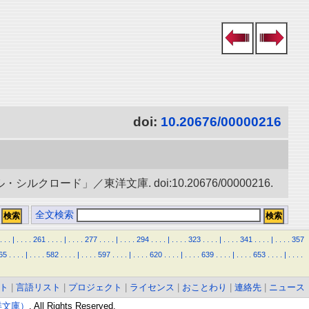
doi:
10.20676/00000216
ード」／東洋文庫. doi:10.20676/00000216.
全文検索
.
.
.
|
.
.
.
.
261
.
.
.
.
|
.
.
.
.
277
.
.
.
.
|
.
.
.
.
294
.
.
.
.
|
.
.
.
.
323
.
.
.
.
|
.
.
.
.
341
.
.
.
.
|
.
.
.
.
357
65
.
.
.
.
|
.
.
.
.
582
.
.
.
.
|
.
.
.
.
597
.
.
.
.
|
.
.
.
.
620
.
.
.
.
|
.
.
.
.
639
.
.
.
.
|
.
.
.
.
653
.
.
.
.
|
.
.
.
.
ト
|
言語リスト
|
プロジェクト
|
ライセンス
|
おことわり
|
連絡先
|
ニュース
東洋文庫）
. All Rights Reserved.