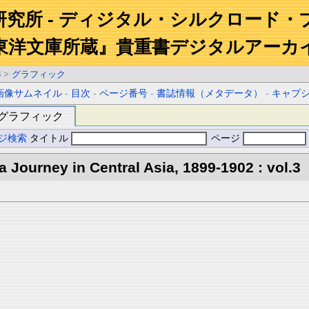
研究所 - ディジタル・シルクロード・
東洋文庫所蔵』貴重書デジタルアーカ
3
>
グラフィック
画像サムネイル
-
目次
-
ページ番号
-
書誌情報（メタデータ）
-
キャプ
グラフィック
ジ検索
タイトル
ページ
 a Journey in Central Asia, 1899-1902 : vol.3