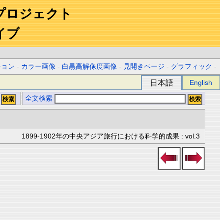
プロジェクト
イブ
ション
-
カラー画像
-
白黒高解像度画像
-
見開きページ
-
グラフィック
-
日本語
English
全文検索
1899-1902年の中央アジア旅行における科学的成果 : vol.3