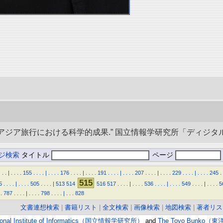
央アジア旅行における科学的成果.” 国立情報学研究所「ディジタル・シルクロ
ジ検索
タイトル
ページ
.
.
.
|
.
.
.
.
155
.
.
.
.
|
.
.
.
.
176
.
.
.
.
|
.
.
.
.
191
.
.
.
.
|
.
.
.
.
207
.
.
.
.
|
.
.
.
.
229
.
.
.
.
|
.
.
.
.
245
.
515
5
.
.
.
.
|
.
.
.
.
505
.
.
.
.
|
513
514
516
517
.
.
.
.
|
.
.
.
.
536
.
.
.
.
|
.
.
.
.
549
.
.
.
.
|
.
.
.
.
5
.
787
.
.
.
.
|
.
.
.
.
798
.
.
.
.
|
.
.
.
828
文書連想検索
|
書籍リスト
|
全文検索
|
画像検索
|
地図検索
|
著者リス
ional Institute of Informatics（国立情報学研究所）
and
The Toyo Bunko（