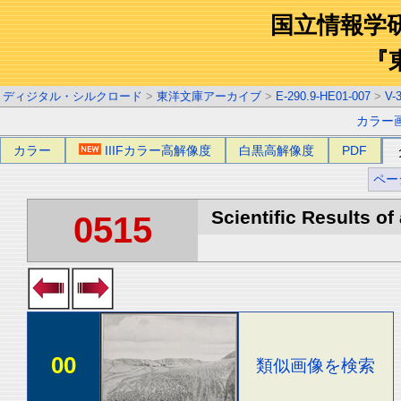
国立情報学
『
ディジタル・シルクロード
>
東洋文庫アーカイブ
>
E-290.9-HE01-007
>
V-
カラー
カラー
IIIFカラー高解像度
白黒高解像度
PDF
ペー
Scientific Results of
0515
00
類似画像を検索