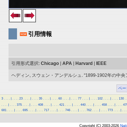
引用情報
引用形式選択:
Chicago
|
APA
|
Harvard
|
IEEE
ヘディン, スウェン・アンデルシュ. “1899-1902年の中
ペー
3
.
.
.
.
|
.
.
.
.
23
.
.
.
.
|
.
.
.
.
35
.
.
.
.
|
.
.
.
.
60
.
.
.
.
|
.
.
.
.
77
.
.
.
.
|
.
.
.
.
102
.
.
.
.
|
.
.
.
.
130
.
.
.
.
.
|
.
.
.
.
375
.
.
.
.
|
.
.
.
.
408
.
.
.
.
|
.
.
.
.
421
.
.
.
.
|
.
.
.
.
440
.
.
.
.
|
.
.
.
.
458
.
.
.
.
|
.
.
.
.
47
681
.
.
.
.
|
.
.
.
.
695
.
.
.
.
|
.
.
.
.
717
.
.
.
.
|
.
.
.
.
746
.
.
.
.
|
.
.
.
.
762
.
.
.
.
|
.
.
.
.
773
.
.
.
.
|
.
.
.
Copyright (C) 2003-2026
Nat