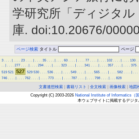
学研究所「ディジタル
庫. doi:10.20676/0000
ページ検索
タイトル
ページ
3
.
.
.
.
|
.
.
.
.
23
.
.
.
.
|
.
.
.
.
35
.
.
.
.
|
.
.
.
.
60
.
.
.
.
|
.
.
.
.
77
.
.
.
.
|
.
.
.
.
102
.
.
.
.
|
.
.
.
.
130
.
.
.
|
.
.
.
.
277
.
.
.
.
|
.
.
.
.
294
.
.
.
.
|
.
.
.
.
323
.
.
.
.
|
.
.
.
.
341
.
.
.
.
|
.
.
.
.
357
.
.
.
.
|
.
.
.
.
375
.
527
519
521
529
530
.
.
.
.
536
.
.
.
.
|
.
.
.
.
549
.
.
.
.
|
.
.
.
.
565
.
.
.
.
|
.
.
.
.
582
.
.
.
.
|
.
.
.
746
.
.
.
.
|
.
.
.
.
762
.
.
.
.
|
.
.
.
.
773
.
.
.
.
|
.
.
.
.
787
.
.
.
.
|
.
.
.
.
798
.
.
.
.
|
.
.
.
828
文書連想検索
|
書籍リスト
|
全文検索
|
画像検索
|
地図
Copyright (C) 2003-2026
National Institute of Inform
本ウェブサイトに掲載するデジタ