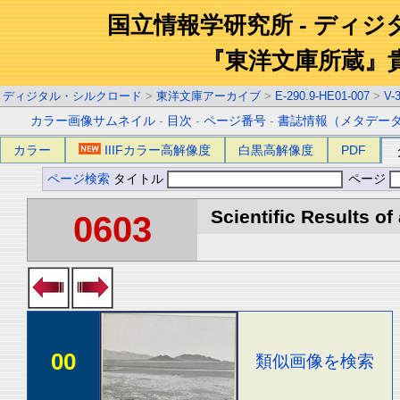
国立情報学研究所 - ディ
『東洋文庫所蔵』
ディジタル・シルクロード
>
東洋文庫アーカイブ
>
E-290.9-HE01-007
>
V-
カラー画像サムネイル
-
目次
-
ページ番号
-
書誌情報（メタデー
カラー
IIIFカラー高解像度
白黒高解像度
PDF
ページ検索
タイトル
ページ
Scientific Results of
0603
00
類似画像を検索