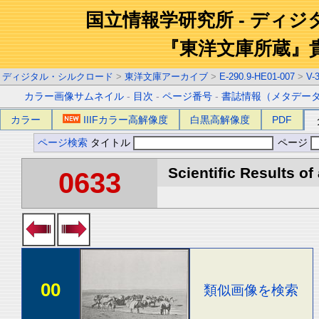
国立情報学研究所 - ディ
『東洋文庫所蔵』
ディジタル・シルクロード
>
東洋文庫アーカイブ
>
E-290.9-HE01-007
>
V-
カラー画像サムネイル
-
目次
-
ページ番号
-
書誌情報（メタデー
カラー
IIIFカラー高解像度
白黒高解像度
PDF
ページ検索
タイトル
ページ
Scientific Results of
0633
00
類似画像を検索