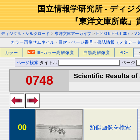
国立情報学研究所 - ディ
『東洋文庫所蔵』
ディジタル・シルクロード
>
東洋文庫アーカイブ
>
E-290.9-HE01-007
>
V-
カラー画像サムネイル
-
目次
-
ページ番号
-
書誌情報（メタデー
カラー
IIIFカラー高解像度
白黒高解像度
PDF
ページ検索
タイトル
ページ
Scientific Results of
0748
00
類似画像を検索