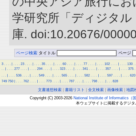
の中央アジア旅行におけ
学研究所「ディジタル
庫. doi:10.20676/0000
ページ検索
タイトル
ページ
3
.
.
.
.
|
.
.
.
.
23
.
.
.
.
|
.
.
.
.
35
.
.
.
.
|
.
.
.
.
60
.
.
.
.
|
.
.
.
.
77
.
.
.
.
|
.
.
.
.
102
.
.
.
.
|
.
.
.
.
130
.
.
.
|
.
.
.
.
277
.
.
.
.
|
.
.
.
.
294
.
.
.
.
|
.
.
.
.
323
.
.
.
.
|
.
.
.
.
341
.
.
.
.
|
.
.
.
.
357
.
.
.
.
|
.
.
.
.
375
.
.
.
.
|
.
.
.
.
536
.
.
.
.
|
.
.
.
.
549
.
.
.
.
|
.
.
.
.
565
.
.
.
.
|
.
.
.
.
582
.
.
.
.
|
.
.
.
.
597
.
.
.
.
|
.
.
.
.
620
749
750
|
.
.
.
.
762
.
.
.
.
|
.
.
.
.
773
.
.
.
.
|
.
.
.
.
787
.
.
.
.
|
.
.
.
.
798
.
.
.
.
|
.
.
.
828
文書連想検索
|
書籍リスト
|
全文検索
|
画像検索
|
地図
Copyright (C) 2003-2026
National Institute of Inform
本ウェブサイトに掲載するデジタ