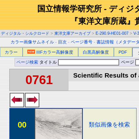
国立情報学研究所 - ディ
『東洋文庫所蔵』
ディジタル・シルクロード
>
東洋文庫アーカイブ
>
E-290.9-HE01-007
>
V-
カラー画像サムネイル
-
目次
-
ページ番号
-
書誌情報（メタデー
カラー
IIIFカラー高解像度
白黒高解像度
PDF
ページ検索
タイトル
ページ
Scientific Results of
0761
00
類似画像を検索