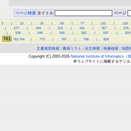
ページ検索
タイトル
ページ
3
.
.
.
.
|
.
.
.
.
23
.
.
.
.
|
.
.
.
.
35
.
.
.
.
|
.
.
.
.
60
.
.
.
.
|
.
.
.
.
77
.
.
.
.
|
.
.
.
.
102
.
.
.
.
|
.
.
.
.
130
.
.
.
|
.
.
.
.
277
.
.
.
.
|
.
.
.
.
294
.
.
.
.
|
.
.
.
.
323
.
.
.
.
|
.
.
.
.
341
.
.
.
.
|
.
.
.
.
357
.
.
.
.
|
.
.
.
.
375
.
.
.
.
|
.
.
.
.
536
.
.
.
.
|
.
.
.
.
549
.
.
.
.
|
.
.
.
.
565
.
.
.
.
|
.
.
.
.
582
.
.
.
.
|
.
.
.
.
597
.
.
.
.
|
.
.
.
.
620
761
762
764
.
.
.
|
.
.
.
.
773
.
.
.
.
|
.
.
.
.
787
.
.
.
.
|
.
.
.
.
798
.
.
.
.
|
.
.
.
828
文書連想検索
|
書籍リスト
|
全文検索
|
画像検索
|
地図
Copyright (C) 2003-2026
National Institute of Inform
本ウェブサイトに掲載するデジタ