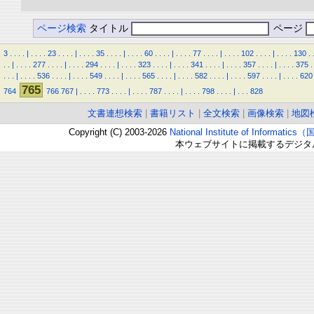
ページ検索
タイトル
ページ
3
.
.
.
.
|
.
.
.
.
23
.
.
.
.
|
.
.
.
.
35
.
.
.
.
|
.
.
.
.
60
.
.
.
.
|
.
.
.
.
77
.
.
.
.
|
.
.
.
.
102
.
.
.
.
|
.
.
.
.
130
.
.
.
|
.
.
.
.
277
.
.
.
.
|
.
.
.
.
294
.
.
.
.
|
.
.
.
.
323
.
.
.
.
|
.
.
.
.
341
.
.
.
.
|
.
.
.
.
357
.
.
.
.
|
.
.
.
.
375
.
.
.
.
|
.
.
.
.
536
.
.
.
.
|
.
.
.
.
549
.
.
.
.
|
.
.
.
.
565
.
.
.
.
|
.
.
.
.
582
.
.
.
.
|
.
.
.
.
597
.
.
.
.
|
.
.
.
.
620
765
764
766
767
|
.
.
.
.
773
.
.
.
.
|
.
.
.
.
787
.
.
.
.
|
.
.
.
.
798
.
.
.
.
|
.
.
.
828
文書連想検索
|
書籍リスト
|
全文検索
|
画像検索
|
地図
Copyright (C) 2003-2026
National Institute of Inform
本ウェブサイトに掲載するデジタ