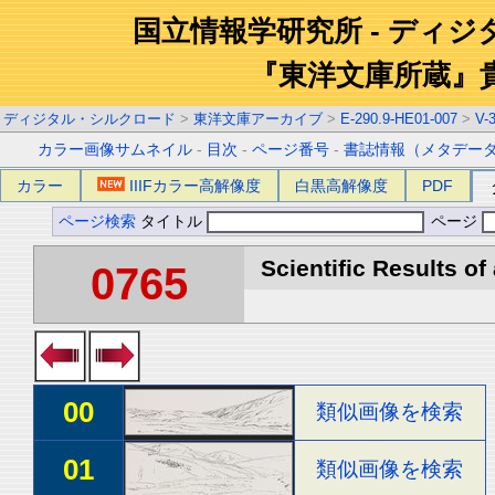
国立情報学研究所 - ディ
『東洋文庫所蔵』
ディジタル・シルクロード
>
東洋文庫アーカイブ
>
E-290.9-HE01-007
>
V-
カラー画像サムネイル
-
目次
-
ページ番号
-
書誌情報（メタデー
カラー
IIIFカラー高解像度
白黒高解像度
PDF
ページ検索
タイトル
ページ
Scientific Results of
0765
00
類似画像を検索
01
類似画像を検索